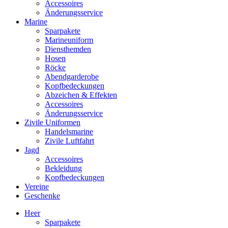
Accessoires
Änderungsservice
Marine
Sparpakete
Marineuniform
Diensthemden
Hosen
Röcke
Abendgarderobe
Kopfbedeckungen
Abzeichen & Effekten
Accessoires
Änderungsservice
Zivile Uniformen
Handelsmarine
Zivile Luftfahrt
Jagd
Accessoires
Bekleidung
Kopfbedeckungen
Vereine
Geschenke
Heer
Sparpakete