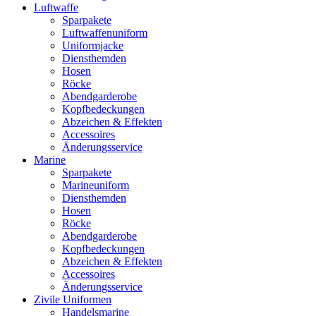
Luftwaffe
Sparpakete
Luftwaffenuniform
Uniformjacke
Diensthemden
Hosen
Röcke
Abendgarderobe
Kopfbedeckungen
Abzeichen & Effekten
Accessoires
Änderungsservice
Marine
Sparpakete
Marineuniform
Diensthemden
Hosen
Röcke
Abendgarderobe
Kopfbedeckungen
Abzeichen & Effekten
Accessoires
Änderungsservice
Zivile Uniformen
Handelsmarine