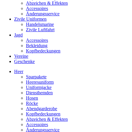
Abzeichen & Effekten
Accessoires
Änderungsservice
Zivile Uniformen
Handelsmarine
Zivile Luftfahrt
Jagd
Accessoires
Bekleidung
Kopfbedeckungen
Vereine
Geschenke
Heer
Sparpakete
Heeresuniform
Uniformjacke
Diensthemden
Hosen
Röcke
Abendgarderobe
Kopfbedeckungen
Abzeichen & Effekten
Accessoires
Änderungsservice