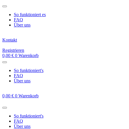
Zum
Inhalt
So funktioniert es
springen
FAQ
Über uns
Kontakt
Registrieren
0,00
€
0
Warenkorb
So funktioniert's
FAQ
Über uns
0,00
€
0
Warenkorb
So funktioniert's
FAQ
Über uns