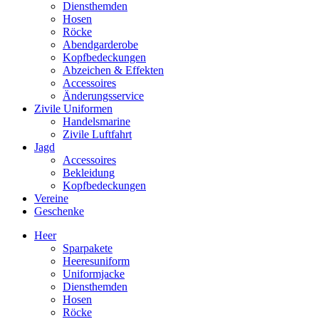
Diensthemden
Hosen
Röcke
Abendgarderobe
Kopfbedeckungen
Abzeichen & Effekten
Accessoires
Änderungsservice
Zivile Uniformen
Handelsmarine
Zivile Luftfahrt
Jagd
Accessoires
Bekleidung
Kopfbedeckungen
Vereine
Geschenke
Heer
Sparpakete
Heeresuniform
Uniformjacke
Diensthemden
Hosen
Röcke