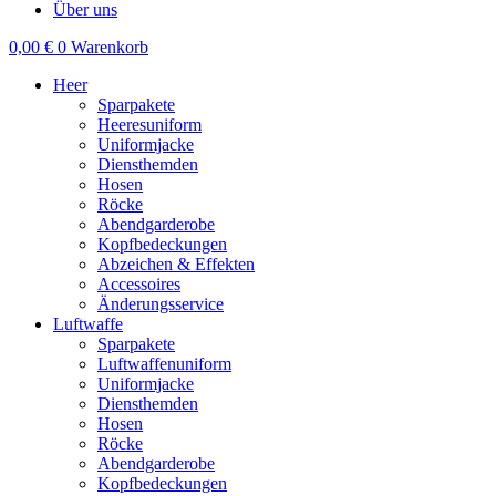
Über uns
0,00
€
0
Warenkorb
Heer
Sparpakete
Heeresuniform
Uniformjacke
Diensthemden
Hosen
Röcke
Abendgarderobe
Kopfbedeckungen
Abzeichen & Effekten
Accessoires
Änderungsservice
Luftwaffe
Sparpakete
Luftwaffenuniform
Uniformjacke
Diensthemden
Hosen
Röcke
Abendgarderobe
Kopfbedeckungen