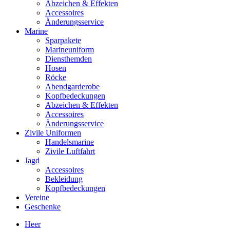
Abzeichen & Effekten
Accessoires
Änderungsservice
Marine
Sparpakete
Marineuniform
Diensthemden
Hosen
Röcke
Abendgarderobe
Kopfbedeckungen
Abzeichen & Effekten
Accessoires
Änderungsservice
Zivile Uniformen
Handelsmarine
Zivile Luftfahrt
Jagd
Accessoires
Bekleidung
Kopfbedeckungen
Vereine
Geschenke
Heer