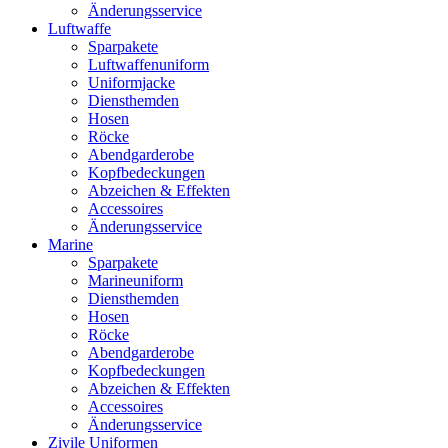
Änderungsservice
Luftwaffe
Sparpakete
Luftwaffenuniform
Uniformjacke
Diensthemden
Hosen
Röcke
Abendgarderobe
Kopfbedeckungen
Abzeichen & Effekten
Accessoires
Änderungsservice
Marine
Sparpakete
Marineuniform
Diensthemden
Hosen
Röcke
Abendgarderobe
Kopfbedeckungen
Abzeichen & Effekten
Accessoires
Änderungsservice
Zivile Uniformen