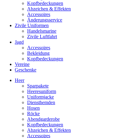
Kopfbedeckungen
Abzeichen & Effekten
Accessoires
Änderungsservice
Zivile Uniformen
Handelsmarine
Zivile Luftfahrt
Jagd
Accessoires
Bekleidung
Kopfbedeckungen
Vereine
Geschenke
Heer
Sparpakete
Heeresuniform
Uniformjacke
Diensthemden
Hosen
Röcke
Abendgarderobe
Kopfbedeckungen
Abzeichen & Effekten
Accessoires