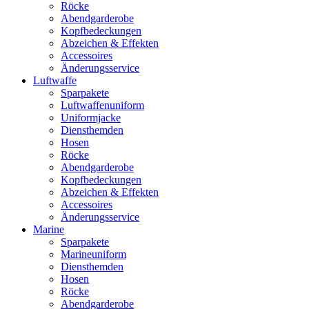
Röcke
Abendgarderobe
Kopfbedeckungen
Abzeichen & Effekten
Accessoires
Änderungsservice
Luftwaffe
Sparpakete
Luftwaffenuniform
Uniformjacke
Diensthemden
Hosen
Röcke
Abendgarderobe
Kopfbedeckungen
Abzeichen & Effekten
Accessoires
Änderungsservice
Marine
Sparpakete
Marineuniform
Diensthemden
Hosen
Röcke
Abendgarderobe