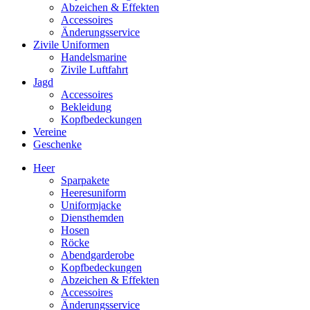
Abzeichen & Effekten
Accessoires
Änderungsservice
Zivile Uniformen
Handelsmarine
Zivile Luftfahrt
Jagd
Accessoires
Bekleidung
Kopfbedeckungen
Vereine
Geschenke
Heer
Sparpakete
Heeresuniform
Uniformjacke
Diensthemden
Hosen
Röcke
Abendgarderobe
Kopfbedeckungen
Abzeichen & Effekten
Accessoires
Änderungsservice