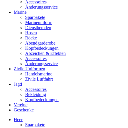
Accessoires
Änderungsservice
Marine
Sparpakete
Marineuniform
Diensthemden
Hosen
Röcke
Abendgarderobe
Kopfbedeckungen
Abzeichen & Effekten
Accessoires
Änderungsservice
Zivile Uniformen
Handelsmarine
Zivile Luftfahrt
Jagd
Accessoires
Bekleidung
Kopfbedeckungen
Vereine
Geschenke
Heer
Sparpakete