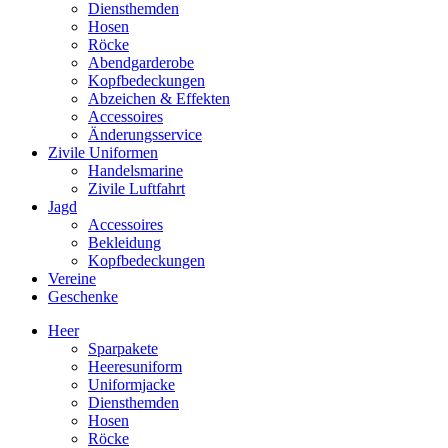
Diensthemden
Hosen
Röcke
Abendgarderobe
Kopfbedeckungen
Abzeichen & Effekten
Accessoires
Änderungsservice
Zivile Uniformen
Handelsmarine
Zivile Luftfahrt
Jagd
Accessoires
Bekleidung
Kopfbedeckungen
Vereine
Geschenke
Heer
Sparpakete
Heeresuniform
Uniformjacke
Diensthemden
Hosen
Röcke