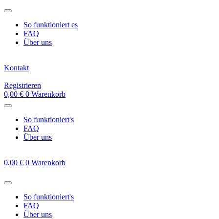
Zum
Inhalt
So funktioniert es
springen
FAQ
Über uns
Kontakt
Registrieren
0,00
€
0
Warenkorb
So funktioniert's
FAQ
Über uns
0,00
€
0
Warenkorb
So funktioniert's
FAQ
Über uns