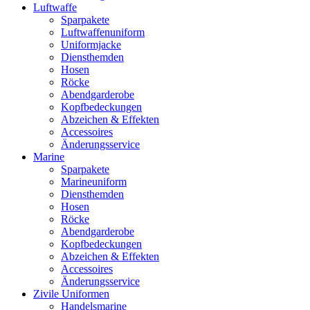
Luftwaffe
Sparpakete
Luftwaffenuniform
Uniformjacke
Diensthemden
Hosen
Röcke
Abendgarderobe
Kopfbedeckungen
Abzeichen & Effekten
Accessoires
Änderungsservice
Marine
Sparpakete
Marineuniform
Diensthemden
Hosen
Röcke
Abendgarderobe
Kopfbedeckungen
Abzeichen & Effekten
Accessoires
Änderungsservice
Zivile Uniformen
Handelsmarine