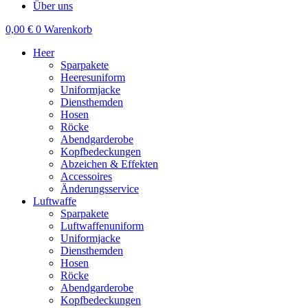
Über uns
0,00
€
0
Warenkorb
Heer
Sparpakete
Heeresuniform
Uniformjacke
Diensthemden
Hosen
Röcke
Abendgarderobe
Kopfbedeckungen
Abzeichen & Effekten
Accessoires
Änderungsservice
Luftwaffe
Sparpakete
Luftwaffenuniform
Uniformjacke
Diensthemden
Hosen
Röcke
Abendgarderobe
Kopfbedeckungen