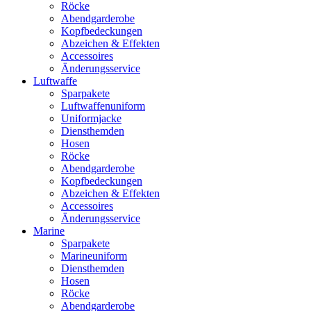
Röcke
Abendgarderobe
Kopfbedeckungen
Abzeichen & Effekten
Accessoires
Änderungsservice
Luftwaffe
Sparpakete
Luftwaffenuniform
Uniformjacke
Diensthemden
Hosen
Röcke
Abendgarderobe
Kopfbedeckungen
Abzeichen & Effekten
Accessoires
Änderungsservice
Marine
Sparpakete
Marineuniform
Diensthemden
Hosen
Röcke
Abendgarderobe