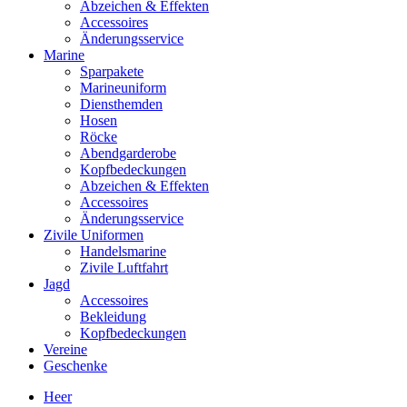
Abzeichen & Effekten
Accessoires
Änderungsservice
Marine
Sparpakete
Marineuniform
Diensthemden
Hosen
Röcke
Abendgarderobe
Kopfbedeckungen
Abzeichen & Effekten
Accessoires
Änderungsservice
Zivile Uniformen
Handelsmarine
Zivile Luftfahrt
Jagd
Accessoires
Bekleidung
Kopfbedeckungen
Vereine
Geschenke
Heer