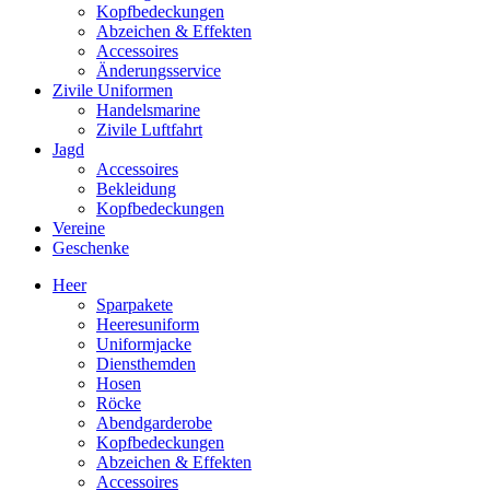
Kopfbedeckungen
Abzeichen & Effekten
Accessoires
Änderungsservice
Zivile Uniformen
Handelsmarine
Zivile Luftfahrt
Jagd
Accessoires
Bekleidung
Kopfbedeckungen
Vereine
Geschenke
Heer
Sparpakete
Heeresuniform
Uniformjacke
Diensthemden
Hosen
Röcke
Abendgarderobe
Kopfbedeckungen
Abzeichen & Effekten
Accessoires