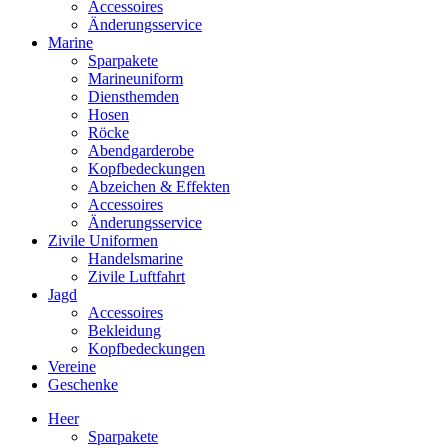
Accessoires
Änderungsservice
Marine
Sparpakete
Marineuniform
Diensthemden
Hosen
Röcke
Abendgarderobe
Kopfbedeckungen
Abzeichen & Effekten
Accessoires
Änderungsservice
Zivile Uniformen
Handelsmarine
Zivile Luftfahrt
Jagd
Accessoires
Bekleidung
Kopfbedeckungen
Vereine
Geschenke
Heer
Sparpakete