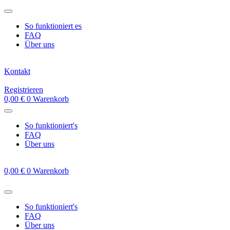
Zum
Inhalt
So funktioniert es
springen
FAQ
Über uns
Kontakt
Registrieren
0,00
€
0
Warenkorb
So funktioniert's
FAQ
Über uns
0,00
€
0
Warenkorb
So funktioniert's
FAQ
Über uns