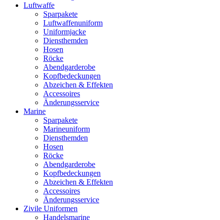
Luftwaffe
Sparpakete
Luftwaffenuniform
Uniformjacke
Diensthemden
Hosen
Röcke
Abendgarderobe
Kopfbedeckungen
Abzeichen & Effekten
Accessoires
Änderungsservice
Marine
Sparpakete
Marineuniform
Diensthemden
Hosen
Röcke
Abendgarderobe
Kopfbedeckungen
Abzeichen & Effekten
Accessoires
Änderungsservice
Zivile Uniformen
Handelsmarine