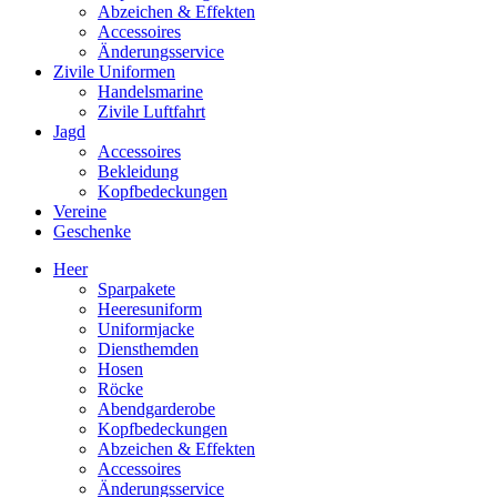
Abzeichen & Effekten
Accessoires
Änderungsservice
Zivile Uniformen
Handelsmarine
Zivile Luftfahrt
Jagd
Accessoires
Bekleidung
Kopfbedeckungen
Vereine
Geschenke
Heer
Sparpakete
Heeresuniform
Uniformjacke
Diensthemden
Hosen
Röcke
Abendgarderobe
Kopfbedeckungen
Abzeichen & Effekten
Accessoires
Änderungsservice