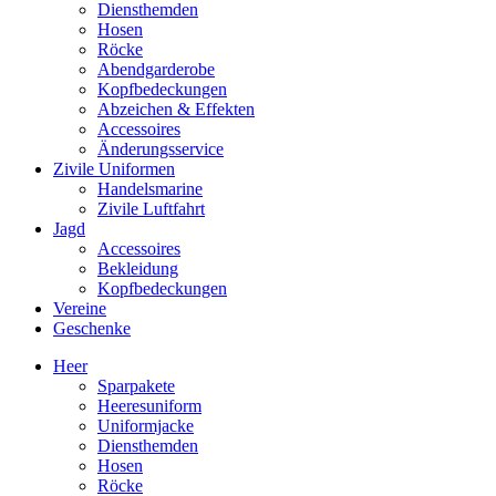
Diensthemden
Hosen
Röcke
Abendgarderobe
Kopfbedeckungen
Abzeichen & Effekten
Accessoires
Änderungsservice
Zivile Uniformen
Handelsmarine
Zivile Luftfahrt
Jagd
Accessoires
Bekleidung
Kopfbedeckungen
Vereine
Geschenke
Heer
Sparpakete
Heeresuniform
Uniformjacke
Diensthemden
Hosen
Röcke