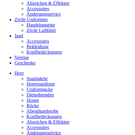
Abzeichen & Effekten
Accessoires
Änderungsservice
Zivile Uniformen
Handelsmarine
Zivile Luftfahrt
Jagd
Accessoires
Bekleidung
Kopfbedeckungen
Vereine
Geschenke
Heer
Sparpakete
Heeresuniform
Uniformjacke
Diensthemden
Hosen
Röcke
Abendgarderobe
Kopfbedeckungen
Abzeichen & Effekten
Accessoires
Änderungsservice