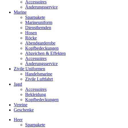
Accessoires
Änderungsservice
Marine
Sparpakete
Marineuniform
Diensthemden
Hosen
Röcke
Abendgarderobe
Kopfbedeckungen
Abzeichen & Effekten
Accessoires
Änderungsservice
Zivile Uniformen
Handelsmarine
Zivile Luftfahrt
Jagd
Accessoires
Bekleidung
Kopfbedeckungen
Vereine
Geschenke
Heer
Sparpakete