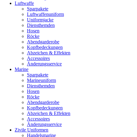
Luftwaffe
Sparpakete
Luftwaffenuniform
Uniformjacke
Diensthemden
Hosen
Röcke
Abendgarderobe
Kopfbedeckungen
Abzeichen & Effekten
Accessoires
Änderungsservice
Marine
Sparpakete
Marineuniform
Diensthemden
Hosen
Röcke
Abendgarderobe
Kopfbedeckungen
Abzeichen & Effekten
Accessoires
Änderungsservice
Zivile Uniformen
Handelsmarine