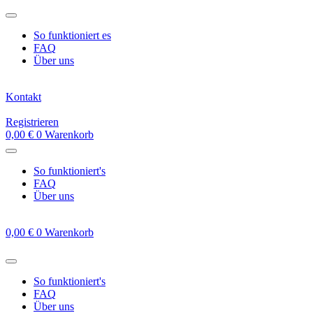
Zum
Inhalt
So funktioniert es
springen
FAQ
Über uns
Kontakt
Registrieren
0,00
€
0
Warenkorb
So funktioniert's
FAQ
Über uns
0,00
€
0
Warenkorb
So funktioniert's
FAQ
Über uns