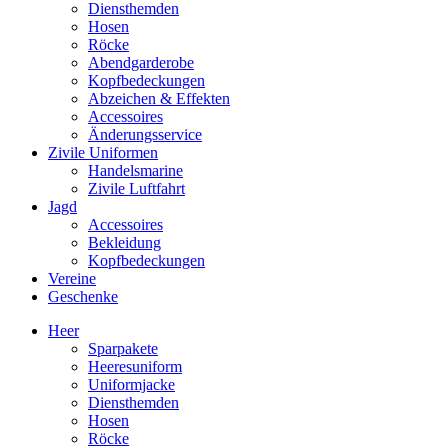
Diensthemden
Hosen
Röcke
Abendgarderobe
Kopfbedeckungen
Abzeichen & Effekten
Accessoires
Änderungsservice
Zivile Uniformen
Handelsmarine
Zivile Luftfahrt
Jagd
Accessoires
Bekleidung
Kopfbedeckungen
Vereine
Geschenke
Heer
Sparpakete
Heeresuniform
Uniformjacke
Diensthemden
Hosen
Röcke