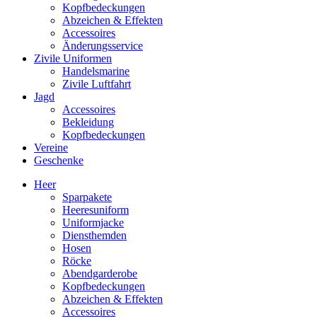
Kopfbedeckungen
Abzeichen & Effekten
Accessoires
Änderungsservice
Zivile Uniformen
Handelsmarine
Zivile Luftfahrt
Jagd
Accessoires
Bekleidung
Kopfbedeckungen
Vereine
Geschenke
Heer
Sparpakete
Heeresuniform
Uniformjacke
Diensthemden
Hosen
Röcke
Abendgarderobe
Kopfbedeckungen
Abzeichen & Effekten
Accessoires