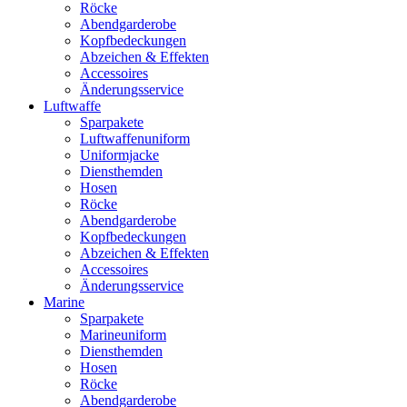
Röcke
Abendgarderobe
Kopfbedeckungen
Abzeichen & Effekten
Accessoires
Änderungsservice
Luftwaffe
Sparpakete
Luftwaffenuniform
Uniformjacke
Diensthemden
Hosen
Röcke
Abendgarderobe
Kopfbedeckungen
Abzeichen & Effekten
Accessoires
Änderungsservice
Marine
Sparpakete
Marineuniform
Diensthemden
Hosen
Röcke
Abendgarderobe