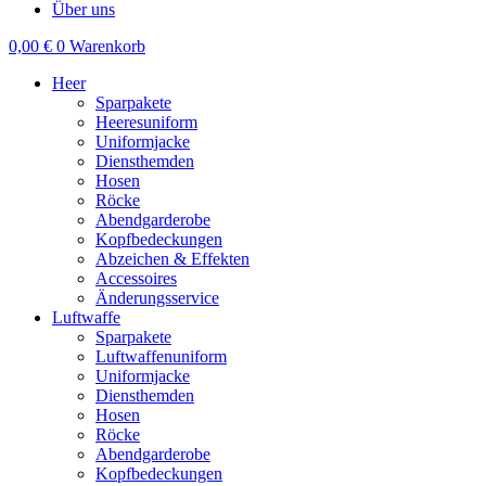
Über uns
0,00
€
0
Warenkorb
Heer
Sparpakete
Heeresuniform
Uniformjacke
Diensthemden
Hosen
Röcke
Abendgarderobe
Kopfbedeckungen
Abzeichen & Effekten
Accessoires
Änderungsservice
Luftwaffe
Sparpakete
Luftwaffenuniform
Uniformjacke
Diensthemden
Hosen
Röcke
Abendgarderobe
Kopfbedeckungen