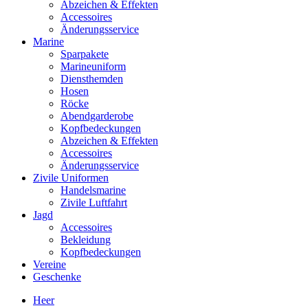
Abzeichen & Effekten
Accessoires
Änderungsservice
Marine
Sparpakete
Marineuniform
Diensthemden
Hosen
Röcke
Abendgarderobe
Kopfbedeckungen
Abzeichen & Effekten
Accessoires
Änderungsservice
Zivile Uniformen
Handelsmarine
Zivile Luftfahrt
Jagd
Accessoires
Bekleidung
Kopfbedeckungen
Vereine
Geschenke
Heer