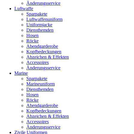
Änderungsservice
Luftwaffe
Sparpakete
Luftwaffenuniform
Uniformjacke
Diensthemden
Hosen
Röcke
Abendgarderobe
Kopfbedeckungen
Abzeichen & Effekten
Accessoires
Änderungsservice
Marine
Sparpakete
Marineuniform
Diensthemden
Hosen
Röcke
Abendgarderobe
Kopfbedeckungen
Abzeichen & Effekten
Accessoires
Änderungsservice
Zivile Uniformen