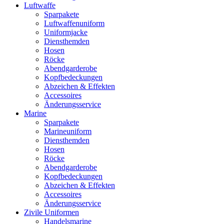
Luftwaffe
Sparpakete
Luftwaffenuniform
Uniformjacke
Diensthemden
Hosen
Röcke
Abendgarderobe
Kopfbedeckungen
Abzeichen & Effekten
Accessoires
Änderungsservice
Marine
Sparpakete
Marineuniform
Diensthemden
Hosen
Röcke
Abendgarderobe
Kopfbedeckungen
Abzeichen & Effekten
Accessoires
Änderungsservice
Zivile Uniformen
Handelsmarine