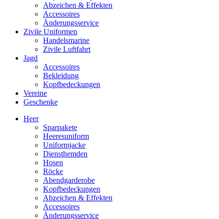
Abzeichen & Effekten
Accessoires
Änderungsservice
Zivile Uniformen
Handelsmarine
Zivile Luftfahrt
Jagd
Accessoires
Bekleidung
Kopfbedeckungen
Vereine
Geschenke
Heer
Sparpakete
Heeresuniform
Uniformjacke
Diensthemden
Hosen
Röcke
Abendgarderobe
Kopfbedeckungen
Abzeichen & Effekten
Accessoires
Änderungsservice