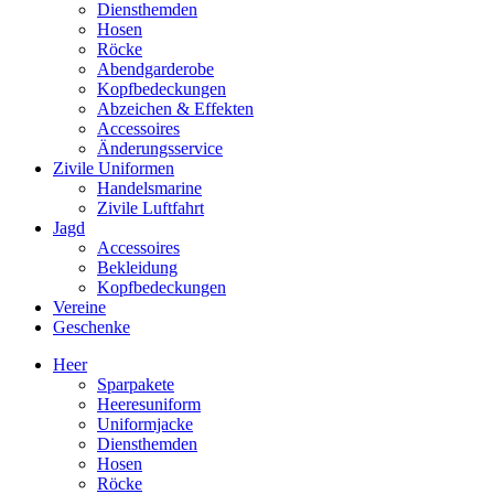
Diensthemden
Hosen
Röcke
Abendgarderobe
Kopfbedeckungen
Abzeichen & Effekten
Accessoires
Änderungsservice
Zivile Uniformen
Handelsmarine
Zivile Luftfahrt
Jagd
Accessoires
Bekleidung
Kopfbedeckungen
Vereine
Geschenke
Heer
Sparpakete
Heeresuniform
Uniformjacke
Diensthemden
Hosen
Röcke