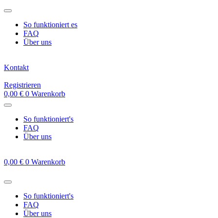
Zum
Inhalt
So funktioniert es
springen
FAQ
Über uns
Kontakt
Registrieren
0,00
€
0
Warenkorb
So funktioniert's
FAQ
Über uns
0,00
€
0
Warenkorb
So funktioniert's
FAQ
Über uns