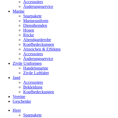
Accessoires
Änderungsservice
Marine
Sparpakete
Marineuniform
Diensthemden
Hosen
Röcke
Abendgarderobe
Kopfbedeckungen
Abzeichen & Effekten
Accessoires
Änderungsservice
Zivile Uniformen
Handelsmarine
Zivile Luftfahrt
Jagd
Accessoires
Bekleidung
Kopfbedeckungen
Vereine
Geschenke
Heer
Sparpakete