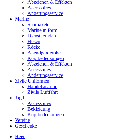
Abzeichen & Effekten
Accessoires
Änderungsservice
Marine
Sparpakete
Marineuniform
Diensthemden
Hosen
Röcke
Abendgarderobe
Kopfbedeckungen
Abzeichen & Effekten
Accessoires
Änderungsservice
Zivile Uniformen
Handelsmarine
Zivile Luftfahrt
Jagd
Accessoires
Bekleidung
Kopfbedeckungen
Vereine
Geschenke
Heer