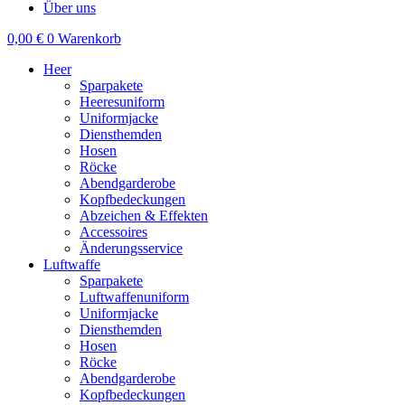
Über uns
0,00
€
0
Warenkorb
Heer
Sparpakete
Heeresuniform
Uniformjacke
Diensthemden
Hosen
Röcke
Abendgarderobe
Kopfbedeckungen
Abzeichen & Effekten
Accessoires
Änderungsservice
Luftwaffe
Sparpakete
Luftwaffenuniform
Uniformjacke
Diensthemden
Hosen
Röcke
Abendgarderobe
Kopfbedeckungen