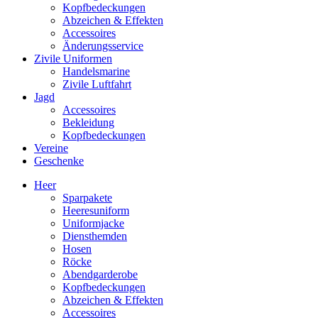
Kopfbedeckungen
Abzeichen & Effekten
Accessoires
Änderungsservice
Zivile Uniformen
Handelsmarine
Zivile Luftfahrt
Jagd
Accessoires
Bekleidung
Kopfbedeckungen
Vereine
Geschenke
Heer
Sparpakete
Heeresuniform
Uniformjacke
Diensthemden
Hosen
Röcke
Abendgarderobe
Kopfbedeckungen
Abzeichen & Effekten
Accessoires