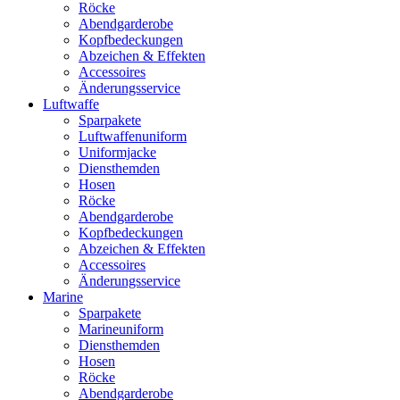
Röcke
Abendgarderobe
Kopfbedeckungen
Abzeichen & Effekten
Accessoires
Änderungsservice
Luftwaffe
Sparpakete
Luftwaffenuniform
Uniformjacke
Diensthemden
Hosen
Röcke
Abendgarderobe
Kopfbedeckungen
Abzeichen & Effekten
Accessoires
Änderungsservice
Marine
Sparpakete
Marineuniform
Diensthemden
Hosen
Röcke
Abendgarderobe