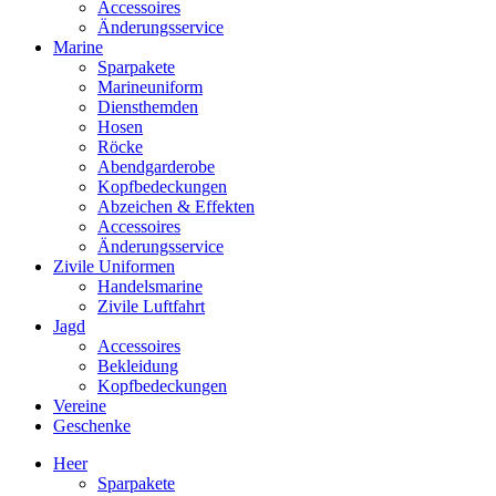
Accessoires
Änderungsservice
Marine
Sparpakete
Marineuniform
Diensthemden
Hosen
Röcke
Abendgarderobe
Kopfbedeckungen
Abzeichen & Effekten
Accessoires
Änderungsservice
Zivile Uniformen
Handelsmarine
Zivile Luftfahrt
Jagd
Accessoires
Bekleidung
Kopfbedeckungen
Vereine
Geschenke
Heer
Sparpakete