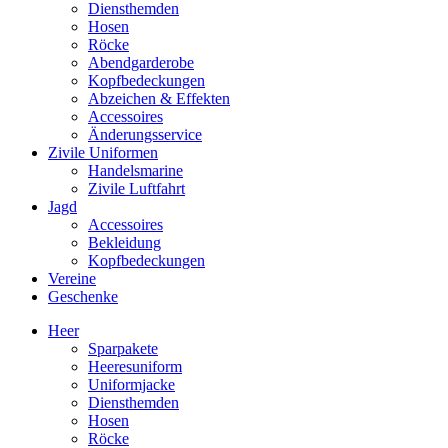
Diensthemden
Hosen
Röcke
Abendgarderobe
Kopfbedeckungen
Abzeichen & Effekten
Accessoires
Änderungsservice
Zivile Uniformen
Handelsmarine
Zivile Luftfahrt
Jagd
Accessoires
Bekleidung
Kopfbedeckungen
Vereine
Geschenke
Heer
Sparpakete
Heeresuniform
Uniformjacke
Diensthemden
Hosen
Röcke