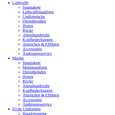
Luftwaffe
Sparpakete
Luftwaffenuniform
Uniformjacke
Diensthemden
Hosen
Röcke
Abendgarderobe
Kopfbedeckungen
Abzeichen & Effekten
Accessoires
Änderungsservice
Marine
Sparpakete
Marineuniform
Diensthemden
Hosen
Röcke
Abendgarderobe
Kopfbedeckungen
Abzeichen & Effekten
Accessoires
Änderungsservice
Zivile Uniformen
Handelsmarine