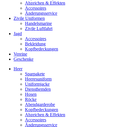
Abzeichen & Effekten
Accessoires
Änderungsservice
Zivile Uniformen
Handelsmarine
Zivile Luftfahrt
Jagd
Accessoires
Bekleidung
Kopfbedeckungen
Vereine
Geschenke
Heer
Sparpakete
Heeresuniform
Uniformjacke
Diensthemden
Hosen
Röcke
Abendgarderobe
Kopfbedeckungen
Abzeichen & Effekten
Accessoires
Änderungsservice