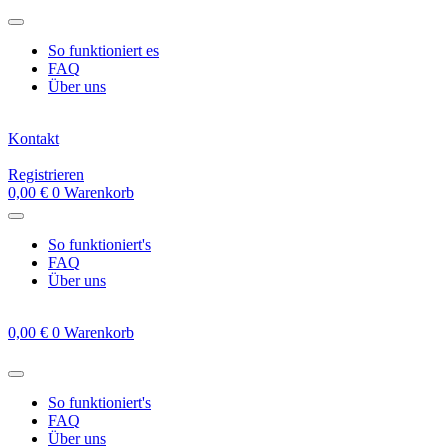
Zum
Inhalt
So funktioniert es
springen
FAQ
Über uns
Kontakt
Registrieren
0,00
€
0
Warenkorb
So funktioniert's
FAQ
Über uns
0,00
€
0
Warenkorb
So funktioniert's
FAQ
Über uns