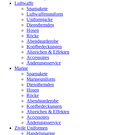
Luftwaffe
Sparpakete
Luftwaffenuniform
Uniformjacke
Diensthemden
Hosen
Röcke
Abendgarderobe
Kopfbedeckungen
Abzeichen & Effekten
Accessoires
Änderungsservice
Marine
Sparpakete
Marineuniform
Diensthemden
Hosen
Röcke
Abendgarderobe
Kopfbedeckungen
Abzeichen & Effekten
Accessoires
Änderungsservice
Zivile Uniformen
Handelsmarine