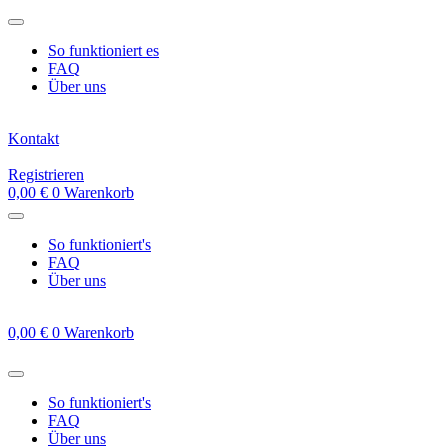
Zum
Inhalt
So funktioniert es
springen
FAQ
Über uns
Kontakt
Registrieren
0,00
€
0
Warenkorb
So funktioniert's
FAQ
Über uns
0,00
€
0
Warenkorb
So funktioniert's
FAQ
Über uns