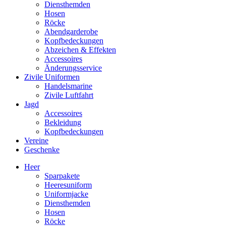
Diensthemden
Hosen
Röcke
Abendgarderobe
Kopfbedeckungen
Abzeichen & Effekten
Accessoires
Änderungsservice
Zivile Uniformen
Handelsmarine
Zivile Luftfahrt
Jagd
Accessoires
Bekleidung
Kopfbedeckungen
Vereine
Geschenke
Heer
Sparpakete
Heeresuniform
Uniformjacke
Diensthemden
Hosen
Röcke