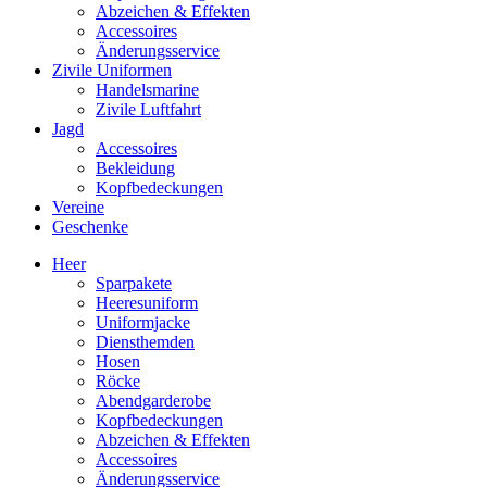
Abzeichen & Effekten
Accessoires
Änderungsservice
Zivile Uniformen
Handelsmarine
Zivile Luftfahrt
Jagd
Accessoires
Bekleidung
Kopfbedeckungen
Vereine
Geschenke
Heer
Sparpakete
Heeresuniform
Uniformjacke
Diensthemden
Hosen
Röcke
Abendgarderobe
Kopfbedeckungen
Abzeichen & Effekten
Accessoires
Änderungsservice