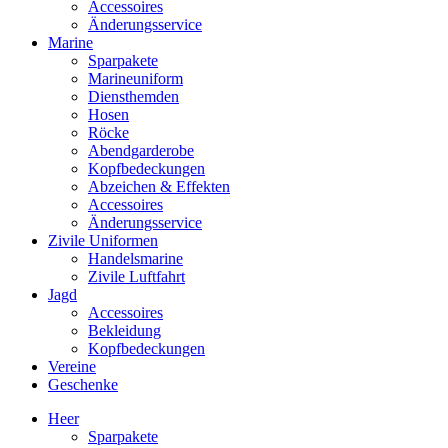
Accessoires
Änderungsservice
Marine
Sparpakete
Marineuniform
Diensthemden
Hosen
Röcke
Abendgarderobe
Kopfbedeckungen
Abzeichen & Effekten
Accessoires
Änderungsservice
Zivile Uniformen
Handelsmarine
Zivile Luftfahrt
Jagd
Accessoires
Bekleidung
Kopfbedeckungen
Vereine
Geschenke
Heer
Sparpakete