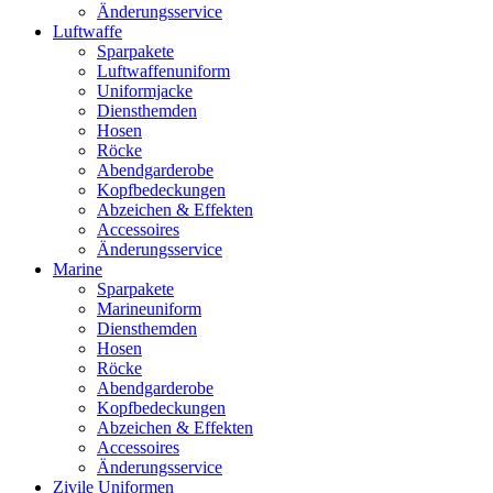
Änderungsservice
Luftwaffe
Sparpakete
Luftwaffenuniform
Uniformjacke
Diensthemden
Hosen
Röcke
Abendgarderobe
Kopfbedeckungen
Abzeichen & Effekten
Accessoires
Änderungsservice
Marine
Sparpakete
Marineuniform
Diensthemden
Hosen
Röcke
Abendgarderobe
Kopfbedeckungen
Abzeichen & Effekten
Accessoires
Änderungsservice
Zivile Uniformen