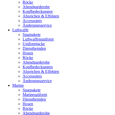
Röcke
Abendgarderobe
Kopfbedeckungen
Abzeichen & Effekten
Accessoires
Änderungsservice
Luftwaffe
Sparpakete
Luftwaffenuniform
Uniformjacke
Diensthemden
Hosen
Röcke
Abendgarderobe
Kopfbedeckungen
Abzeichen & Effekten
Accessoires
Änderungsservice
Marine
Sparpakete
Marineuniform
Diensthemden
Hosen
Röcke
Abendgarderobe