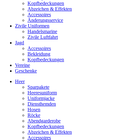
Kopfbedeckungen
Abzeichen & Effekten
Accessoires
Änderungsservice
Zivile Uniformen
Handelsmarine
Zivile Luftfahrt
Jagd
Accessoires
Bekleidung
Kopfbedeckungen
Vereine
Geschenke
Heer
Sparpakete
Heeresuniform
Uniformjacke
Diensthemden
Hosen
Röcke
Abendgarderobe
Kopfbedeckungen
Abzeichen & Effekten
Accessoires