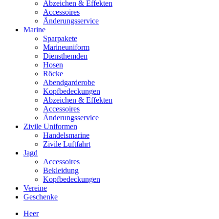
Abzeichen & Effekten
Accessoires
Änderungsservice
Marine
Sparpakete
Marineuniform
Diensthemden
Hosen
Röcke
Abendgarderobe
Kopfbedeckungen
Abzeichen & Effekten
Accessoires
Änderungsservice
Zivile Uniformen
Handelsmarine
Zivile Luftfahrt
Jagd
Accessoires
Bekleidung
Kopfbedeckungen
Vereine
Geschenke
Heer