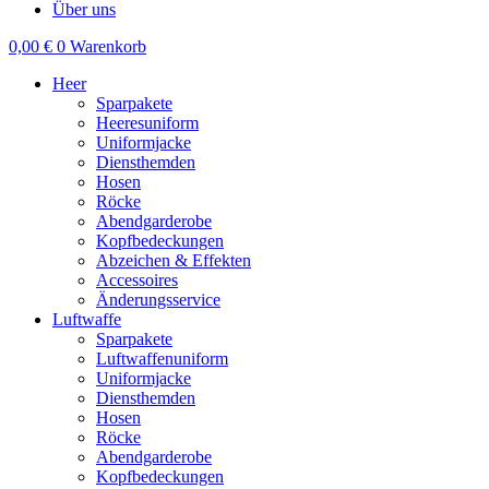
Über uns
0,00
€
0
Warenkorb
Heer
Sparpakete
Heeresuniform
Uniformjacke
Diensthemden
Hosen
Röcke
Abendgarderobe
Kopfbedeckungen
Abzeichen & Effekten
Accessoires
Änderungsservice
Luftwaffe
Sparpakete
Luftwaffenuniform
Uniformjacke
Diensthemden
Hosen
Röcke
Abendgarderobe
Kopfbedeckungen