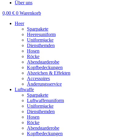
Über uns
0,00
€
0
Warenkorb
Heer
Sparpakete
Heeresuniform
Uniformjacke
Diensthemden
Hosen
Röcke
Abendgarderobe
Kopfbedeckungen
Abzeichen & Effekten
Accessoires
Änderungsservice
Luftwaffe
Sparpakete
Luftwaffenuniform
Uniformjacke
Diensthemden
Hosen
Röcke
Abendgarderobe
Kopfbedeckungen