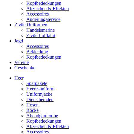
Kopfbedeckungen
Abzeichen & Effekten
Accessoires
Änderungsservice
Zivile Uniformen
Handelsmarine
Zivile Luftfahrt
Jagd
Accessoires
Bekleidung
Kopfbedeckungen
Vereine
Geschenke
Heer
Sparpakete
Heeresuniform
Uniformjacke
Diensthemden
Hosen
Röcke
Abendgarderobe
Kopfbedeckungen
Abzeichen & Effekten
Accessoires