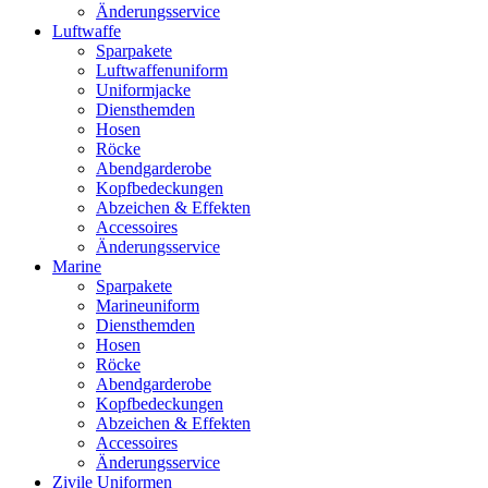
Änderungsservice
Luftwaffe
Sparpakete
Luftwaffenuniform
Uniformjacke
Diensthemden
Hosen
Röcke
Abendgarderobe
Kopfbedeckungen
Abzeichen & Effekten
Accessoires
Änderungsservice
Marine
Sparpakete
Marineuniform
Diensthemden
Hosen
Röcke
Abendgarderobe
Kopfbedeckungen
Abzeichen & Effekten
Accessoires
Änderungsservice
Zivile Uniformen