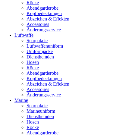
Röcke
Abendgarderobe
Kopfbedeckungen
Abzeichen & Effekten
Accessoires
Änderungsservice
Luftwaffe
Sparpakete
Luftwaffenuniform
Uniformjacke
Diensthemden
Hosen
Röcke
Abendgarderobe
Kopfbedeckungen
Abzeichen & Effekten
Accessoires
Änderungsservice
Marine
Sparpakete
Marineuniform
Diensthemden
Hosen
Röcke
Abendgarderobe