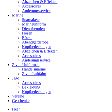
Abzeichen & Effekten
Accessoires
Änderungsservice
Marine
Sparpakete
Marineuniform
Diensthemden
Hosen
Röcke
Abendgarderobe
Kopfbedeckungen
Abzeichen & Effekten
Accessoires
Änderungsservice
Zivile Uniformen
Handelsmarine
Zivile Luftfahrt
Jagd
Accessoires
Bekleidung
Kopfbedeckungen
Vereine
Geschenke
Heer