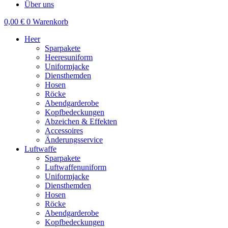
Über uns
0,00
€
0
Warenkorb
Heer
Sparpakete
Heeresuniform
Uniformjacke
Diensthemden
Hosen
Röcke
Abendgarderobe
Kopfbedeckungen
Abzeichen & Effekten
Accessoires
Änderungsservice
Luftwaffe
Sparpakete
Luftwaffenuniform
Uniformjacke
Diensthemden
Hosen
Röcke
Abendgarderobe
Kopfbedeckungen