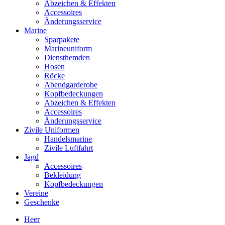
Abzeichen & Effekten
Accessoires
Änderungsservice
Marine
Sparpakete
Marineuniform
Diensthemden
Hosen
Röcke
Abendgarderobe
Kopfbedeckungen
Abzeichen & Effekten
Accessoires
Änderungsservice
Zivile Uniformen
Handelsmarine
Zivile Luftfahrt
Jagd
Accessoires
Bekleidung
Kopfbedeckungen
Vereine
Geschenke
Heer