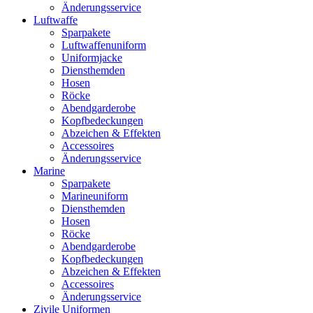
Änderungsservice
Luftwaffe
Sparpakete
Luftwaffenuniform
Uniformjacke
Diensthemden
Hosen
Röcke
Abendgarderobe
Kopfbedeckungen
Abzeichen & Effekten
Accessoires
Änderungsservice
Marine
Sparpakete
Marineuniform
Diensthemden
Hosen
Röcke
Abendgarderobe
Kopfbedeckungen
Abzeichen & Effekten
Accessoires
Änderungsservice
Zivile Uniformen