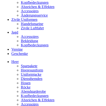
Kopfbedeckungen
Abzeichen & Effekten
Accessoires
Änderungsservice
Zivile Uniformen
Handelsmarine
Zivile Luftfahrt
Jagd
Accessoires
Bekleidung
Kopfbedeckungen
Vereine
Geschenke
Heer
Sparpakete
Heeresuniform
Uniformjacke
Diensthemden
Hosen
Röcke
Abendgarderobe
Kopfbedeckungen
Abzeichen & Effekten
Accessoires