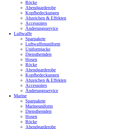
Röcke
Abendgarderobe
Kopfbedeckungen
Abzeichen & Effekten
Accessoires
Änderungsservice
Luftwaffe
Sparpakete
Luftwaffenuniform
Uniformjacke
Diensthemden
Hosen
Röcke
Abendgarderobe
Kopfbedeckungen
Abzeichen & Effekten
Accessoires
Änderungsservice
Marine
Sparpakete
Marineuniform
Diensthemden
Hosen
Röcke
Abendgarderobe