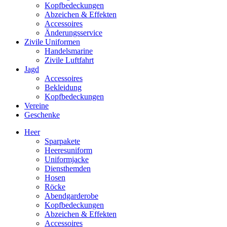
Kopfbedeckungen
Abzeichen & Effekten
Accessoires
Änderungsservice
Zivile Uniformen
Handelsmarine
Zivile Luftfahrt
Jagd
Accessoires
Bekleidung
Kopfbedeckungen
Vereine
Geschenke
Heer
Sparpakete
Heeresuniform
Uniformjacke
Diensthemden
Hosen
Röcke
Abendgarderobe
Kopfbedeckungen
Abzeichen & Effekten
Accessoires