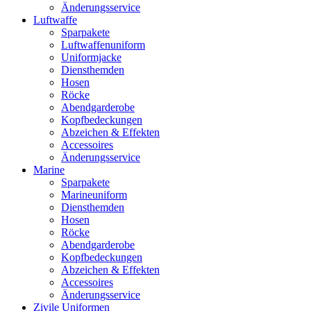
Änderungsservice
Luftwaffe
Sparpakete
Luftwaffenuniform
Uniformjacke
Diensthemden
Hosen
Röcke
Abendgarderobe
Kopfbedeckungen
Abzeichen & Effekten
Accessoires
Änderungsservice
Marine
Sparpakete
Marineuniform
Diensthemden
Hosen
Röcke
Abendgarderobe
Kopfbedeckungen
Abzeichen & Effekten
Accessoires
Änderungsservice
Zivile Uniformen