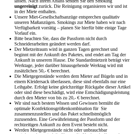
lassen. Nach Ihrem Anlass senden Sie den Smoking
ungereinigt
zurück. Die Reinigung organisieren wir und ist
in der Miete enthalten.
Unsere Miet-Gesellschaftsanzüge entsprechen qualitativ
unseren Maßanzügen. Smokings zur Miete haben wir nach
Verfügbarkeit vorrätig – planen Sie hierfür bitte einige Tage
Vorlauf ein.
Bitte beachten Sie, dass die Passform nicht durch
Schneiderarbeiten geändert werden darf.
Der Mietzeitraum wird in ganzen Tagen gerechnet und
beginnt mit der Ankunft des Paketes, und endet am Tag der
Ankunft in unserem Hause. Die Standardmietzeit beträgt vier
Werktage, jeder darüber hinausgehende Werktag wird mit
zusätzlichen 50,- € berechnet.
Die Mietgegenstände werden dem Mieter auf Bügeln und in
einem Kleidersack überlassen, diese sind ebenfalls nur eine
Leihgabe. Erfolgt keine gleichzeitige Rückgabe dieser Artikel
oder sind diese beschädigt, wird eine Entschädigungsleistung
durch den Mieter von bis zu 20,- € berechnet.
Wir sind nach bestem Wissen und Gewissen bemüht die
optimale Konfektionsgrößenkombination für Sie
zusammenzustellen und das Paket schnellstmöglich
zuzusenden. Eine Gewährleistung der Passform und der
rechtzeitigen Ankunft zu dem Event besteht nicht.
Werden Mietgegenstände nicht oder unbrauchbar