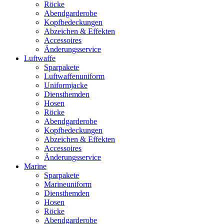
Röcke
Abendgarderobe
Kopfbedeckungen
Abzeichen & Effekten
Accessoires
Änderungsservice
Luftwaffe
Sparpakete
Luftwaffenuniform
Uniformjacke
Diensthemden
Hosen
Röcke
Abendgarderobe
Kopfbedeckungen
Abzeichen & Effekten
Accessoires
Änderungsservice
Marine
Sparpakete
Marineuniform
Diensthemden
Hosen
Röcke
Abendgarderobe