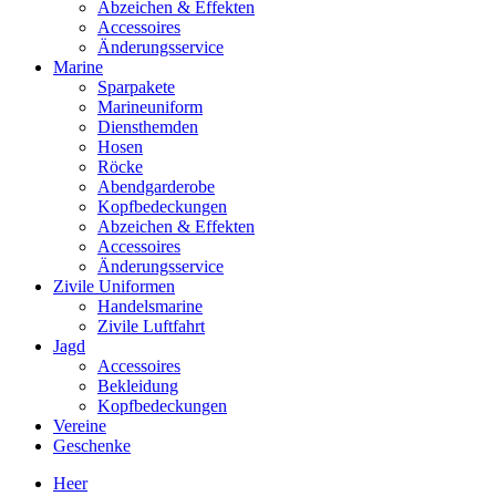
Abzeichen & Effekten
Accessoires
Änderungsservice
Marine
Sparpakete
Marineuniform
Diensthemden
Hosen
Röcke
Abendgarderobe
Kopfbedeckungen
Abzeichen & Effekten
Accessoires
Änderungsservice
Zivile Uniformen
Handelsmarine
Zivile Luftfahrt
Jagd
Accessoires
Bekleidung
Kopfbedeckungen
Vereine
Geschenke
Heer