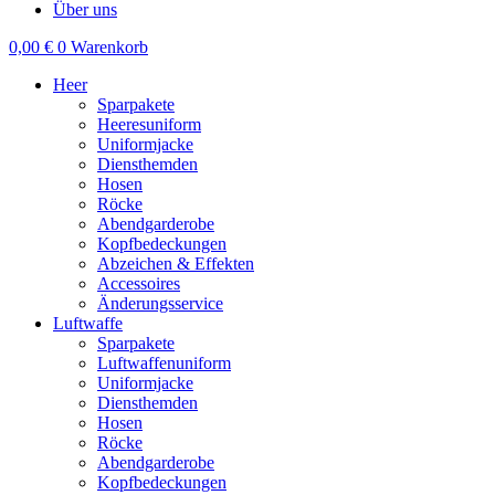
Über uns
0,00
€
0
Warenkorb
Heer
Sparpakete
Heeresuniform
Uniformjacke
Diensthemden
Hosen
Röcke
Abendgarderobe
Kopfbedeckungen
Abzeichen & Effekten
Accessoires
Änderungsservice
Luftwaffe
Sparpakete
Luftwaffenuniform
Uniformjacke
Diensthemden
Hosen
Röcke
Abendgarderobe
Kopfbedeckungen