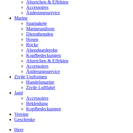
Abzeichen & Effekten
Accessoires
Änderungsservice
Marine
Sparpakete
Marineuniform
Diensthemden
Hosen
Röcke
Abendgarderobe
Kopfbedeckungen
Abzeichen & Effekten
Accessoires
Änderungsservice
Zivile Uniformen
Handelsmarine
Zivile Luftfahrt
Jagd
Accessoires
Bekleidung
Kopfbedeckungen
Vereine
Geschenke
Heer