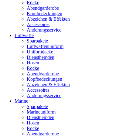
Röcke
Abendgarderobe
Kopfbedeckungen
Abzeichen & Effekten
Accessoires
Änderungsservice
Luftwaffe
Sparpakete
Luftwaffenuniform
Uniformjacke
Diensthemden
Hosen
Röcke
Abendgarderobe
Kopfbedeckungen
Abzeichen & Effekten
Accessoires
Änderungsservice
Marine
Sparpakete
Marineuniform
Diensthemden
Hosen
Röcke
Abendgarderobe