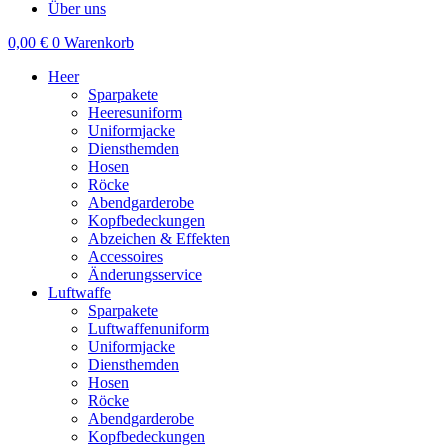
Über uns
0,00
€
0
Warenkorb
Heer
Sparpakete
Heeresuniform
Uniformjacke
Diensthemden
Hosen
Röcke
Abendgarderobe
Kopfbedeckungen
Abzeichen & Effekten
Accessoires
Änderungsservice
Luftwaffe
Sparpakete
Luftwaffenuniform
Uniformjacke
Diensthemden
Hosen
Röcke
Abendgarderobe
Kopfbedeckungen