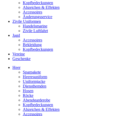
Kopfbedeckungen
Abzeichen & Effekten
Accessoires
Änderungsservice
Zivile Uniformen
Handelsmarine
Zivile Luftfahrt
Jagd
Accessoires
Bekleidung
Kopfbedeckungen
Vereine
Geschenke
Heer
Sparpakete
Heeresuniform
Uniformjacke
Diensthemden
Hosen
Röcke
Abendgarderobe
Kopfbedeckungen
Abzeichen & Effekten
Accessoires