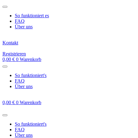
Zum
Inhalt
So funktioniert es
springen
FAQ
Über uns
Kontakt
Registrieren
0,00
€
0
Warenkorb
So funktioniert's
FAQ
Über uns
0,00
€
0
Warenkorb
So funktioniert's
FAQ
Über uns