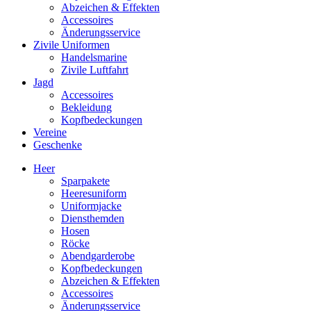
Abzeichen & Effekten
Accessoires
Änderungsservice
Zivile Uniformen
Handelsmarine
Zivile Luftfahrt
Jagd
Accessoires
Bekleidung
Kopfbedeckungen
Vereine
Geschenke
Heer
Sparpakete
Heeresuniform
Uniformjacke
Diensthemden
Hosen
Röcke
Abendgarderobe
Kopfbedeckungen
Abzeichen & Effekten
Accessoires
Änderungsservice