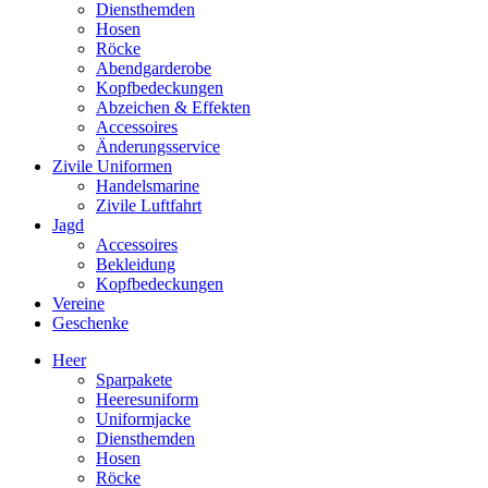
Diensthemden
Hosen
Röcke
Abendgarderobe
Kopfbedeckungen
Abzeichen & Effekten
Accessoires
Änderungsservice
Zivile Uniformen
Handelsmarine
Zivile Luftfahrt
Jagd
Accessoires
Bekleidung
Kopfbedeckungen
Vereine
Geschenke
Heer
Sparpakete
Heeresuniform
Uniformjacke
Diensthemden
Hosen
Röcke