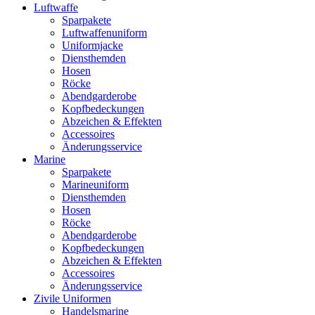
Luftwaffe
Sparpakete
Luftwaffenuniform
Uniformjacke
Diensthemden
Hosen
Röcke
Abendgarderobe
Kopfbedeckungen
Abzeichen & Effekten
Accessoires
Änderungsservice
Marine
Sparpakete
Marineuniform
Diensthemden
Hosen
Röcke
Abendgarderobe
Kopfbedeckungen
Abzeichen & Effekten
Accessoires
Änderungsservice
Zivile Uniformen
Handelsmarine