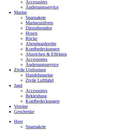
Accessoires
Änderungsservice
Marine
Sparpakete
Marineuniform
Diensthemden
Hosen
Röcke
Abendgarderobe
Kopfbedeckungen
Abzeichen & Effekten
Accessoires
Änderungsservice
Zivile Uniformen
Handelsmarine
Zivile Luftfahrt
Jagd
Accessoires
Bekleidung
Kopfbedeckungen
Vereine
Geschenke
Heer
Sparpakete