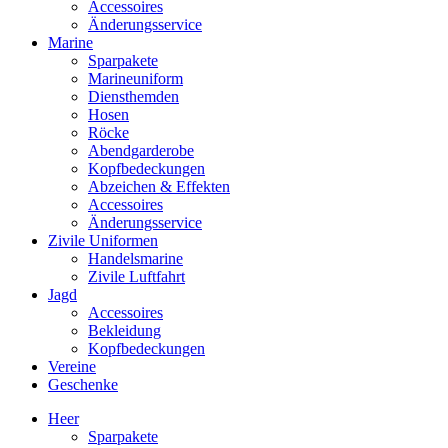
Accessoires
Änderungsservice
Marine
Sparpakete
Marineuniform
Diensthemden
Hosen
Röcke
Abendgarderobe
Kopfbedeckungen
Abzeichen & Effekten
Accessoires
Änderungsservice
Zivile Uniformen
Handelsmarine
Zivile Luftfahrt
Jagd
Accessoires
Bekleidung
Kopfbedeckungen
Vereine
Geschenke
Heer
Sparpakete