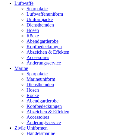
Luftwaffe
Sparpakete
Luftwaffenuniform
Uniformjacke
Diensthemden
Hosen
Röcke
Abendgarderobe
Kopfbedeckungen
Abzeichen & Effekten
Accessoires
Änderungsservice
Marine
Sparpakete
Marineuniform
Diensthemden
Hosen
Röcke
Abendgarderobe
Kopfbedeckungen
Abzeichen & Effekten
Accessoires
Änderungsservice
Zivile Uniformen
Handelsmarine