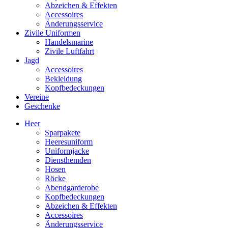
Abzeichen & Effekten
Accessoires
Änderungsservice
Zivile Uniformen
Handelsmarine
Zivile Luftfahrt
Jagd
Accessoires
Bekleidung
Kopfbedeckungen
Vereine
Geschenke
Heer
Sparpakete
Heeresuniform
Uniformjacke
Diensthemden
Hosen
Röcke
Abendgarderobe
Kopfbedeckungen
Abzeichen & Effekten
Accessoires
Änderungsservice