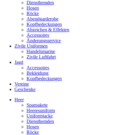
Diensthemden
Hosen
Röcke
Abendgarderobe
Kopfbedeckungen
Abzeichen & Effekten
Accessoires
Änderungsservice
Zivile Uniformen
Handelsmarine
Zivile Luftfahrt
Jagd
Accessoires
Bekleidung
Kopfbedeckungen
Vereine
Geschenke
Heer
Sparpakete
Heeresuniform
Uniformjacke
Diensthemden
Hosen
Röcke