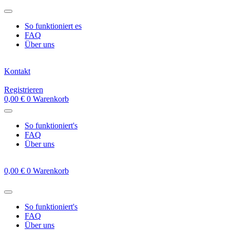
Zum
Inhalt
So funktioniert es
springen
FAQ
Über uns
Kontakt
Registrieren
0,00
€
0
Warenkorb
So funktioniert's
FAQ
Über uns
0,00
€
0
Warenkorb
So funktioniert's
FAQ
Über uns