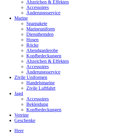
Abzeichen & Effekten
Accessoires
Änderungsservice
Marine
Sparpakete
Marineuniform
Diensthemden
Hosen
Röcke
Abendgarderobe
Kopfbedeckungen
Abzeichen & Effekten
Accessoires
Änderungsservice
Zivile Uniformen
Handelsmarine
Zivile Luftfahrt
Jagd
Accessoires
Bekleidung
Kopfbedeckungen
Vereine
Geschenke
Heer