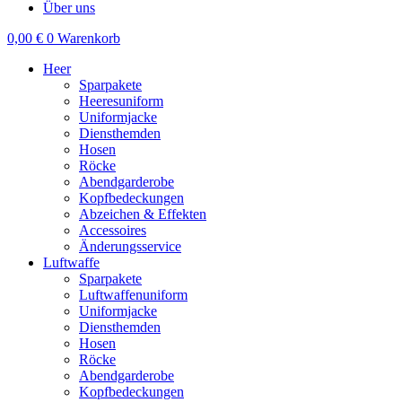
Über uns
0,00
€
0
Warenkorb
Heer
Sparpakete
Heeresuniform
Uniformjacke
Diensthemden
Hosen
Röcke
Abendgarderobe
Kopfbedeckungen
Abzeichen & Effekten
Accessoires
Änderungsservice
Luftwaffe
Sparpakete
Luftwaffenuniform
Uniformjacke
Diensthemden
Hosen
Röcke
Abendgarderobe
Kopfbedeckungen