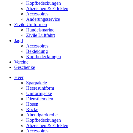
Kopfbedeckungen
Abzeichen & Effekten
Accessoires
Änderungsservice
Zivile Uniformen
Handelsmarine
Zivile Luftfahrt
Jagd
Accessoires
Bekleidung
Kopfbedeckungen
Vereine
Geschenke
Heer
Sparpakete
Heeresuniform
Uniformjacke
Diensthemden
Hosen
Röcke
Abendgarderobe
Kopfbedeckungen
Abzeichen & Effekten
Accessoires