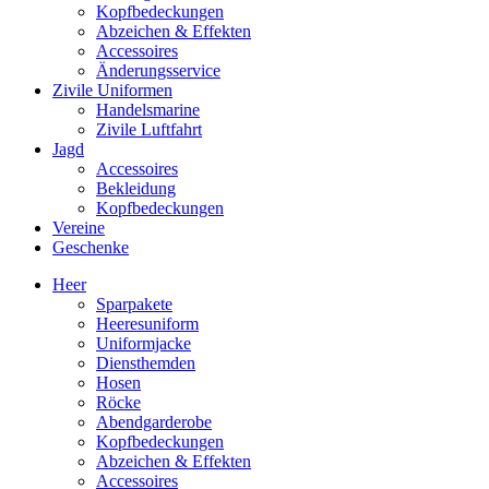
Kopfbedeckungen
Abzeichen & Effekten
Accessoires
Änderungsservice
Zivile Uniformen
Handelsmarine
Zivile Luftfahrt
Jagd
Accessoires
Bekleidung
Kopfbedeckungen
Vereine
Geschenke
Heer
Sparpakete
Heeresuniform
Uniformjacke
Diensthemden
Hosen
Röcke
Abendgarderobe
Kopfbedeckungen
Abzeichen & Effekten
Accessoires