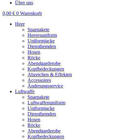
Über uns
0,00
€
0
Warenkorb
Heer
Sparpakete
Heeresuniform
Uniformjacke
Diensthemden
Hosen
Röcke
Abendgarderobe
Kopfbedeckungen
Abzeichen & Effekten
Accessoires
Änderungsservice
Luftwaffe
Sparpakete
Luftwaffenuniform
Uniformjacke
Diensthemden
Hosen
Röcke
Abendgarderobe
Kopfbedeckungen