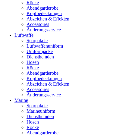
Röcke
Abendgarderobe
Kopfbedeckungen
Abzeichen & Effekten
Accessoires
Änderungsservice
Luftwaffe
Sparpakete
Luftwaffenuniform
Uniformjacke
Diensthemden
Hosen
Röcke
Abendgarderobe
Kopfbedeckungen
Abzeichen & Effekten
Accessoires
Änderungsservice
Marine
Sparpakete
Marineuniform
Diensthemden
Hosen
Röcke
Abendgarderobe