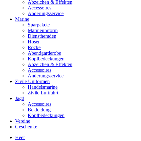
Abzeichen & Effekten
Accessoires
Änderungsservice
Marine
Sparpakete
Marineuniform
Diensthemden
Hosen
Röcke
Abendgarderobe
Kopfbedeckungen
Abzeichen & Effekten
Accessoires
Änderungsservice
Zivile Uniformen
Handelsmarine
Zivile Luftfahrt
Jagd
Accessoires
Bekleidung
Kopfbedeckungen
Vereine
Geschenke
Heer