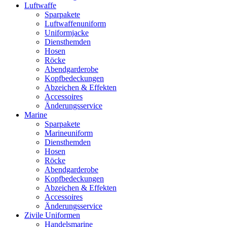
Luftwaffe
Sparpakete
Luftwaffenuniform
Uniformjacke
Diensthemden
Hosen
Röcke
Abendgarderobe
Kopfbedeckungen
Abzeichen & Effekten
Accessoires
Änderungsservice
Marine
Sparpakete
Marineuniform
Diensthemden
Hosen
Röcke
Abendgarderobe
Kopfbedeckungen
Abzeichen & Effekten
Accessoires
Änderungsservice
Zivile Uniformen
Handelsmarine