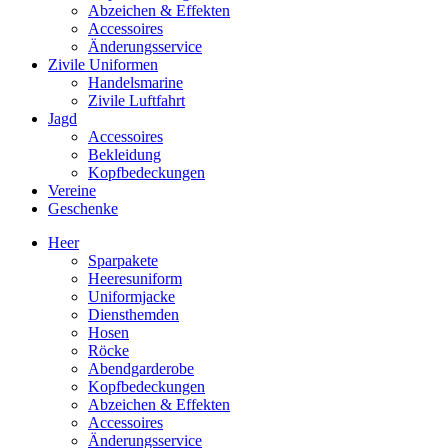
Abzeichen & Effekten
Accessoires
Änderungsservice
Zivile Uniformen
Handelsmarine
Zivile Luftfahrt
Jagd
Accessoires
Bekleidung
Kopfbedeckungen
Vereine
Geschenke
Heer
Sparpakete
Heeresuniform
Uniformjacke
Diensthemden
Hosen
Röcke
Abendgarderobe
Kopfbedeckungen
Abzeichen & Effekten
Accessoires
Änderungsservice