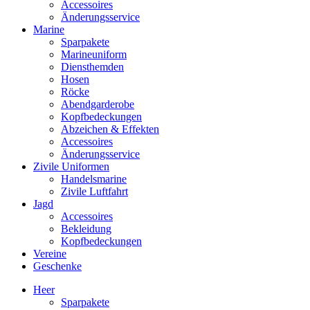
Accessoires
Änderungsservice
Marine
Sparpakete
Marineuniform
Diensthemden
Hosen
Röcke
Abendgarderobe
Kopfbedeckungen
Abzeichen & Effekten
Accessoires
Änderungsservice
Zivile Uniformen
Handelsmarine
Zivile Luftfahrt
Jagd
Accessoires
Bekleidung
Kopfbedeckungen
Vereine
Geschenke
Heer
Sparpakete