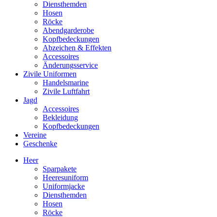
Diensthemden
Hosen
Röcke
Abendgarderobe
Kopfbedeckungen
Abzeichen & Effekten
Accessoires
Änderungsservice
Zivile Uniformen
Handelsmarine
Zivile Luftfahrt
Jagd
Accessoires
Bekleidung
Kopfbedeckungen
Vereine
Geschenke
Heer
Sparpakete
Heeresuniform
Uniformjacke
Diensthemden
Hosen
Röcke