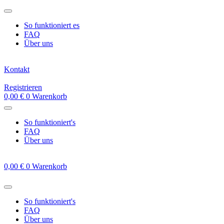
Zum
Inhalt
So funktioniert es
springen
FAQ
Über uns
Kontakt
Registrieren
0,00
€
0
Warenkorb
So funktioniert's
FAQ
Über uns
0,00
€
0
Warenkorb
So funktioniert's
FAQ
Über uns