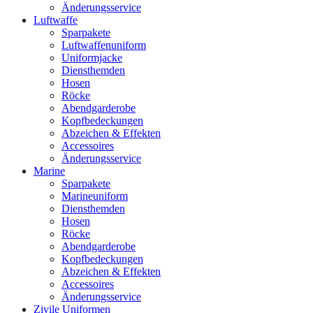
Änderungsservice
Luftwaffe
Sparpakete
Luftwaffenuniform
Uniformjacke
Diensthemden
Hosen
Röcke
Abendgarderobe
Kopfbedeckungen
Abzeichen & Effekten
Accessoires
Änderungsservice
Marine
Sparpakete
Marineuniform
Diensthemden
Hosen
Röcke
Abendgarderobe
Kopfbedeckungen
Abzeichen & Effekten
Accessoires
Änderungsservice
Zivile Uniformen