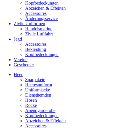
Kopfbedeckungen
Abzeichen & Effekten
Accessoires
Änderungsservice
Zivile Uniformen
Handelsmarine
Zivile Luftfahrt
Jagd
Accessoires
Bekleidung
Kopfbedeckungen
Vereine
Geschenke
Heer
Sparpakete
Heeresuniform
Uniformjacke
Diensthemden
Hosen
Röcke
Abendgarderobe
Kopfbedeckungen
Abzeichen & Effekten
Accessoires