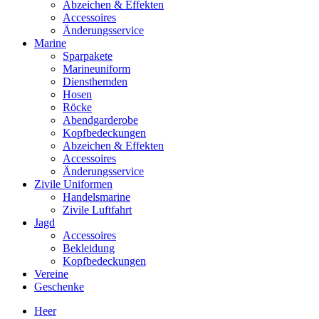
Abzeichen & Effekten
Accessoires
Änderungsservice
Marine
Sparpakete
Marineuniform
Diensthemden
Hosen
Röcke
Abendgarderobe
Kopfbedeckungen
Abzeichen & Effekten
Accessoires
Änderungsservice
Zivile Uniformen
Handelsmarine
Zivile Luftfahrt
Jagd
Accessoires
Bekleidung
Kopfbedeckungen
Vereine
Geschenke
Heer