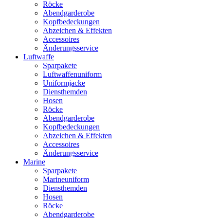
Röcke
Abendgarderobe
Kopfbedeckungen
Abzeichen & Effekten
Accessoires
Änderungsservice
Luftwaffe
Sparpakete
Luftwaffenuniform
Uniformjacke
Diensthemden
Hosen
Röcke
Abendgarderobe
Kopfbedeckungen
Abzeichen & Effekten
Accessoires
Änderungsservice
Marine
Sparpakete
Marineuniform
Diensthemden
Hosen
Röcke
Abendgarderobe