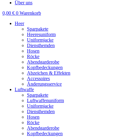
Über uns
0,00
€
0
Warenkorb
Heer
Sparpakete
Heeresuniform
Uniformjacke
Diensthemden
Hosen
Röcke
Abendgarderobe
Kopfbedeckungen
Abzeichen & Effekten
Accessoires
Änderungsservice
Luftwaffe
Sparpakete
Luftwaffenuniform
Uniformjacke
Diensthemden
Hosen
Röcke
Abendgarderobe
Kopfbedeckungen