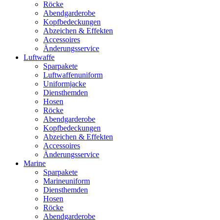
Röcke
Abendgarderobe
Kopfbedeckungen
Abzeichen & Effekten
Accessoires
Änderungsservice
Luftwaffe
Sparpakete
Luftwaffenuniform
Uniformjacke
Diensthemden
Hosen
Röcke
Abendgarderobe
Kopfbedeckungen
Abzeichen & Effekten
Accessoires
Änderungsservice
Marine
Sparpakete
Marineuniform
Diensthemden
Hosen
Röcke
Abendgarderobe