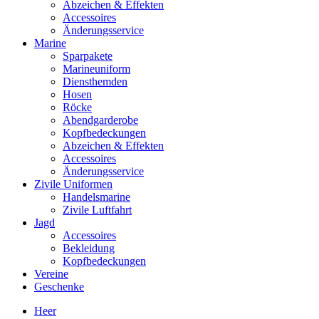
Abzeichen & Effekten
Accessoires
Änderungsservice
Marine
Sparpakete
Marineuniform
Diensthemden
Hosen
Röcke
Abendgarderobe
Kopfbedeckungen
Abzeichen & Effekten
Accessoires
Änderungsservice
Zivile Uniformen
Handelsmarine
Zivile Luftfahrt
Jagd
Accessoires
Bekleidung
Kopfbedeckungen
Vereine
Geschenke
Heer