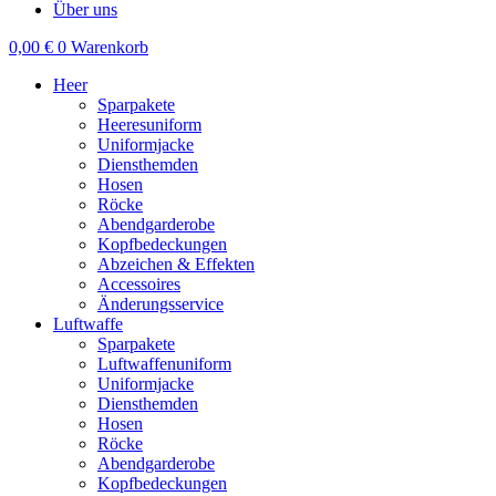
Über uns
0,00
€
0
Warenkorb
Heer
Sparpakete
Heeresuniform
Uniformjacke
Diensthemden
Hosen
Röcke
Abendgarderobe
Kopfbedeckungen
Abzeichen & Effekten
Accessoires
Änderungsservice
Luftwaffe
Sparpakete
Luftwaffenuniform
Uniformjacke
Diensthemden
Hosen
Röcke
Abendgarderobe
Kopfbedeckungen