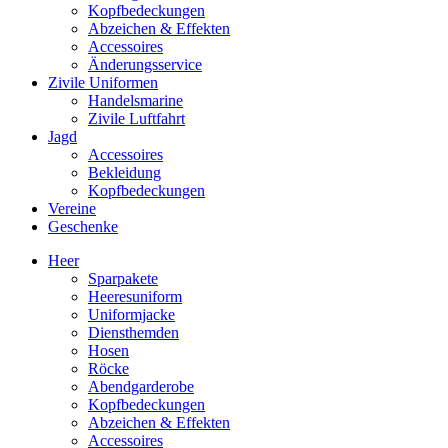
Kopfbedeckungen
Abzeichen & Effekten
Accessoires
Änderungsservice
Zivile Uniformen
Handelsmarine
Zivile Luftfahrt
Jagd
Accessoires
Bekleidung
Kopfbedeckungen
Vereine
Geschenke
Heer
Sparpakete
Heeresuniform
Uniformjacke
Diensthemden
Hosen
Röcke
Abendgarderobe
Kopfbedeckungen
Abzeichen & Effekten
Accessoires