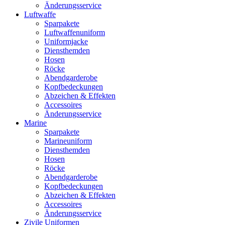
Änderungsservice
Luftwaffe
Sparpakete
Luftwaffenuniform
Uniformjacke
Diensthemden
Hosen
Röcke
Abendgarderobe
Kopfbedeckungen
Abzeichen & Effekten
Accessoires
Änderungsservice
Marine
Sparpakete
Marineuniform
Diensthemden
Hosen
Röcke
Abendgarderobe
Kopfbedeckungen
Abzeichen & Effekten
Accessoires
Änderungsservice
Zivile Uniformen