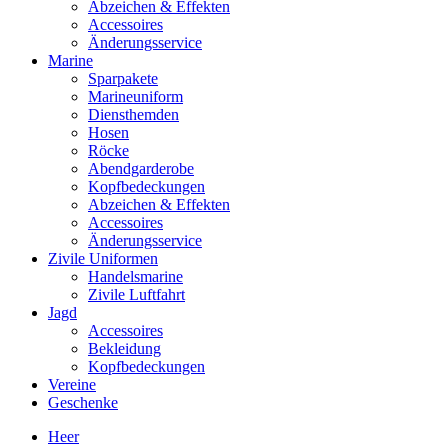
Abzeichen & Effekten
Accessoires
Änderungsservice
Marine
Sparpakete
Marineuniform
Diensthemden
Hosen
Röcke
Abendgarderobe
Kopfbedeckungen
Abzeichen & Effekten
Accessoires
Änderungsservice
Zivile Uniformen
Handelsmarine
Zivile Luftfahrt
Jagd
Accessoires
Bekleidung
Kopfbedeckungen
Vereine
Geschenke
Heer