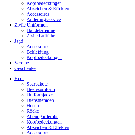
Kopfbedeckungen
Abzeichen & Effekten
Accessoires
Änderungsservice
Zivile Uniformen
Handelsmarine
Zivile Luftfahrt
Jagd
Accessoires
Bekleidung
Kopfbedeckungen
Vereine
Geschenke
Heer
Sparpakete
Heeresuniform
Uniformjacke
Diensthemden
Hosen
Röcke
Abendgarderobe
Kopfbedeckungen
Abzeichen & Effekten
Accessoires