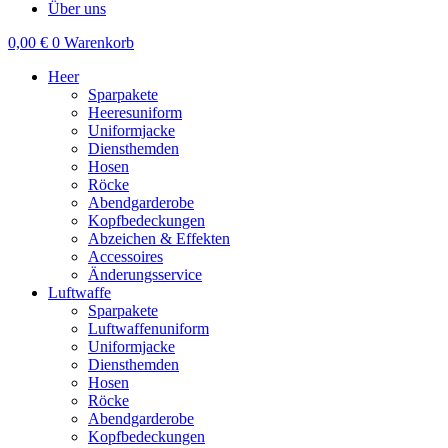
Über uns
0,00
€
0
Warenkorb
Heer
Sparpakete
Heeresuniform
Uniformjacke
Diensthemden
Hosen
Röcke
Abendgarderobe
Kopfbedeckungen
Abzeichen & Effekten
Accessoires
Änderungsservice
Luftwaffe
Sparpakete
Luftwaffenuniform
Uniformjacke
Diensthemden
Hosen
Röcke
Abendgarderobe
Kopfbedeckungen