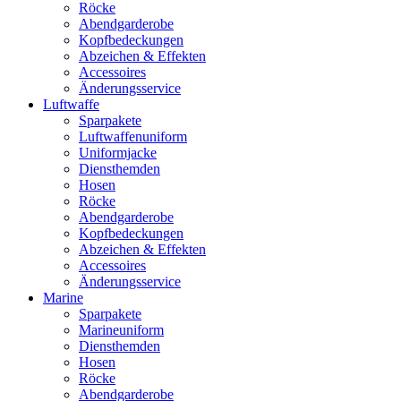
Röcke
Abendgarderobe
Kopfbedeckungen
Abzeichen & Effekten
Accessoires
Änderungsservice
Luftwaffe
Sparpakete
Luftwaffenuniform
Uniformjacke
Diensthemden
Hosen
Röcke
Abendgarderobe
Kopfbedeckungen
Abzeichen & Effekten
Accessoires
Änderungsservice
Marine
Sparpakete
Marineuniform
Diensthemden
Hosen
Röcke
Abendgarderobe