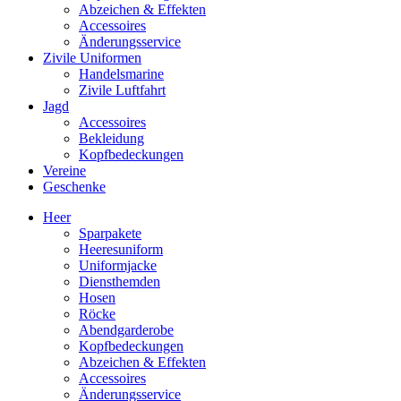
Abzeichen & Effekten
Accessoires
Änderungsservice
Zivile Uniformen
Handelsmarine
Zivile Luftfahrt
Jagd
Accessoires
Bekleidung
Kopfbedeckungen
Vereine
Geschenke
Heer
Sparpakete
Heeresuniform
Uniformjacke
Diensthemden
Hosen
Röcke
Abendgarderobe
Kopfbedeckungen
Abzeichen & Effekten
Accessoires
Änderungsservice