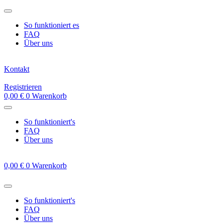
Zum
Inhalt
So funktioniert es
springen
FAQ
Über uns
Kontakt
Registrieren
0,00
€
0
Warenkorb
So funktioniert's
FAQ
Über uns
0,00
€
0
Warenkorb
So funktioniert's
FAQ
Über uns