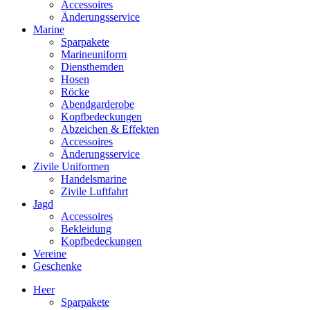
Accessoires
Änderungsservice
Marine
Sparpakete
Marineuniform
Diensthemden
Hosen
Röcke
Abendgarderobe
Kopfbedeckungen
Abzeichen & Effekten
Accessoires
Änderungsservice
Zivile Uniformen
Handelsmarine
Zivile Luftfahrt
Jagd
Accessoires
Bekleidung
Kopfbedeckungen
Vereine
Geschenke
Heer
Sparpakete