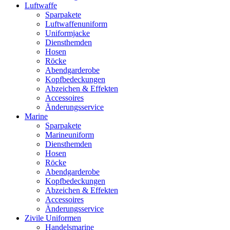
Luftwaffe
Sparpakete
Luftwaffenuniform
Uniformjacke
Diensthemden
Hosen
Röcke
Abendgarderobe
Kopfbedeckungen
Abzeichen & Effekten
Accessoires
Änderungsservice
Marine
Sparpakete
Marineuniform
Diensthemden
Hosen
Röcke
Abendgarderobe
Kopfbedeckungen
Abzeichen & Effekten
Accessoires
Änderungsservice
Zivile Uniformen
Handelsmarine