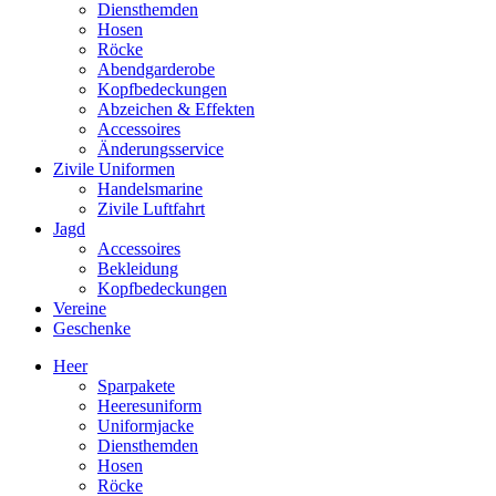
Diensthemden
Hosen
Röcke
Abendgarderobe
Kopfbedeckungen
Abzeichen & Effekten
Accessoires
Änderungsservice
Zivile Uniformen
Handelsmarine
Zivile Luftfahrt
Jagd
Accessoires
Bekleidung
Kopfbedeckungen
Vereine
Geschenke
Heer
Sparpakete
Heeresuniform
Uniformjacke
Diensthemden
Hosen
Röcke