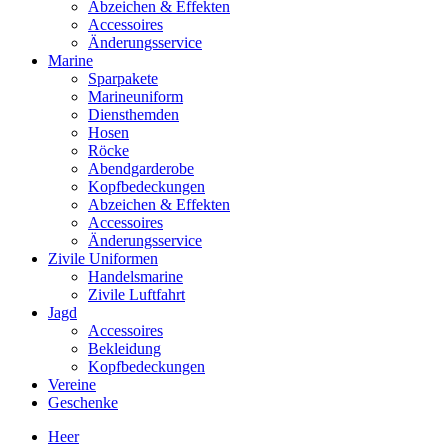
Abzeichen & Effekten
Accessoires
Änderungsservice
Marine
Sparpakete
Marineuniform
Diensthemden
Hosen
Röcke
Abendgarderobe
Kopfbedeckungen
Abzeichen & Effekten
Accessoires
Änderungsservice
Zivile Uniformen
Handelsmarine
Zivile Luftfahrt
Jagd
Accessoires
Bekleidung
Kopfbedeckungen
Vereine
Geschenke
Heer