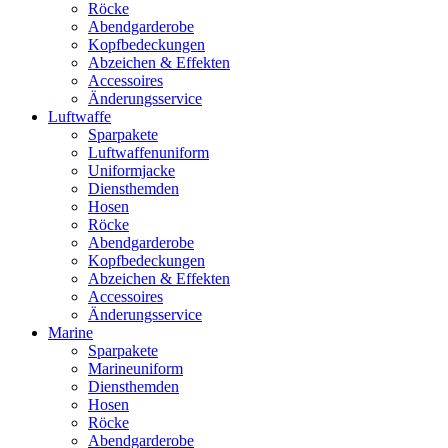
Röcke
Abendgarderobe
Kopfbedeckungen
Abzeichen & Effekten
Accessoires
Änderungsservice
Luftwaffe
Sparpakete
Luftwaffenuniform
Uniformjacke
Diensthemden
Hosen
Röcke
Abendgarderobe
Kopfbedeckungen
Abzeichen & Effekten
Accessoires
Änderungsservice
Marine
Sparpakete
Marineuniform
Diensthemden
Hosen
Röcke
Abendgarderobe