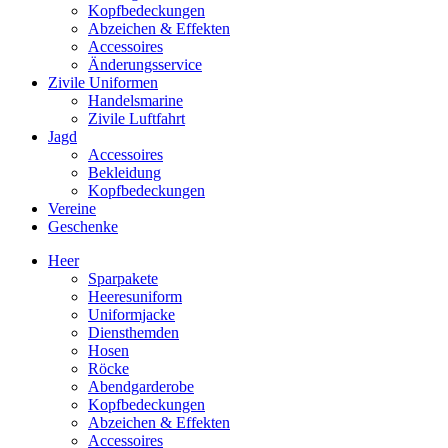
Kopfbedeckungen
Abzeichen & Effekten
Accessoires
Änderungsservice
Zivile Uniformen
Handelsmarine
Zivile Luftfahrt
Jagd
Accessoires
Bekleidung
Kopfbedeckungen
Vereine
Geschenke
Heer
Sparpakete
Heeresuniform
Uniformjacke
Diensthemden
Hosen
Röcke
Abendgarderobe
Kopfbedeckungen
Abzeichen & Effekten
Accessoires