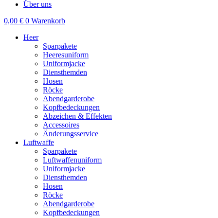
Über uns
0,00
€
0
Warenkorb
Heer
Sparpakete
Heeresuniform
Uniformjacke
Diensthemden
Hosen
Röcke
Abendgarderobe
Kopfbedeckungen
Abzeichen & Effekten
Accessoires
Änderungsservice
Luftwaffe
Sparpakete
Luftwaffenuniform
Uniformjacke
Diensthemden
Hosen
Röcke
Abendgarderobe
Kopfbedeckungen