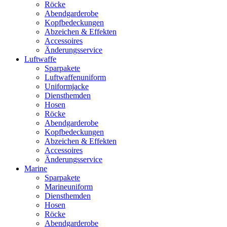
Röcke
Abendgarderobe
Kopfbedeckungen
Abzeichen & Effekten
Accessoires
Änderungsservice
Luftwaffe
Sparpakete
Luftwaffenuniform
Uniformjacke
Diensthemden
Hosen
Röcke
Abendgarderobe
Kopfbedeckungen
Abzeichen & Effekten
Accessoires
Änderungsservice
Marine
Sparpakete
Marineuniform
Diensthemden
Hosen
Röcke
Abendgarderobe