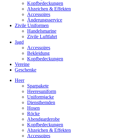
Kopfbedeckungen
Abzeichen & Effekten
Accessoires
Änderungsservice
Zivile Uniformen
Handelsmarine
Zivile Luftfahrt
Jagd
Accessoires
Bekleidung
Kopfbedeckungen
Vereine
Geschenke
Heer
Sparpakete
Heeresuniform
Uniformjacke
Diensthemden
Hosen
Röcke
Abendgarderobe
Kopfbedeckungen
Abzeichen & Effekten
Accessoires