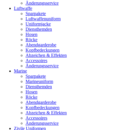
Änderungsservice
Luftwaffe
Sparpakete
Luftwaffenuniform
Uniformjacke
Diensthemden
Hosen
Röcke
Abendgarderobe
Kopfbedeckungen
Abzeichen & Effekten
Accessoires
Änderungsservice
Marine
Sparpakete
Marineuniform
Diensthemden
Hosen
Röcke
Abendgarderobe
Kopfbedeckungen
Abzeichen & Effekten
Accessoires
Änderungsservice
Zivile Uniformen