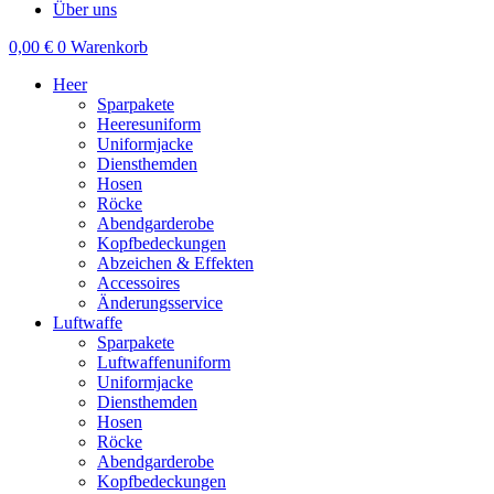
Über uns
0,00
€
0
Warenkorb
Heer
Sparpakete
Heeresuniform
Uniformjacke
Diensthemden
Hosen
Röcke
Abendgarderobe
Kopfbedeckungen
Abzeichen & Effekten
Accessoires
Änderungsservice
Luftwaffe
Sparpakete
Luftwaffenuniform
Uniformjacke
Diensthemden
Hosen
Röcke
Abendgarderobe
Kopfbedeckungen