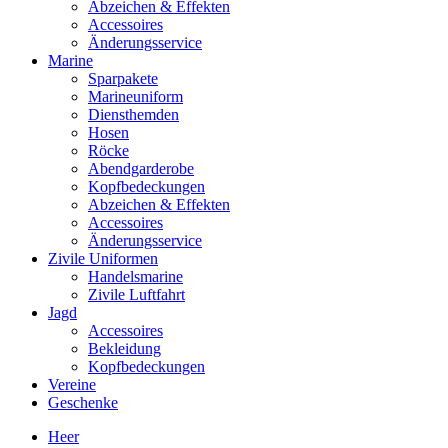
Abzeichen & Effekten
Accessoires
Änderungsservice
Marine
Sparpakete
Marineuniform
Diensthemden
Hosen
Röcke
Abendgarderobe
Kopfbedeckungen
Abzeichen & Effekten
Accessoires
Änderungsservice
Zivile Uniformen
Handelsmarine
Zivile Luftfahrt
Jagd
Accessoires
Bekleidung
Kopfbedeckungen
Vereine
Geschenke
Heer