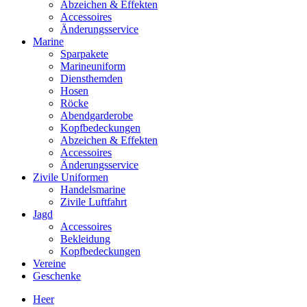
Abzeichen & Effekten
Accessoires
Änderungsservice
Marine
Sparpakete
Marineuniform
Diensthemden
Hosen
Röcke
Abendgarderobe
Kopfbedeckungen
Abzeichen & Effekten
Accessoires
Änderungsservice
Zivile Uniformen
Handelsmarine
Zivile Luftfahrt
Jagd
Accessoires
Bekleidung
Kopfbedeckungen
Vereine
Geschenke
Heer