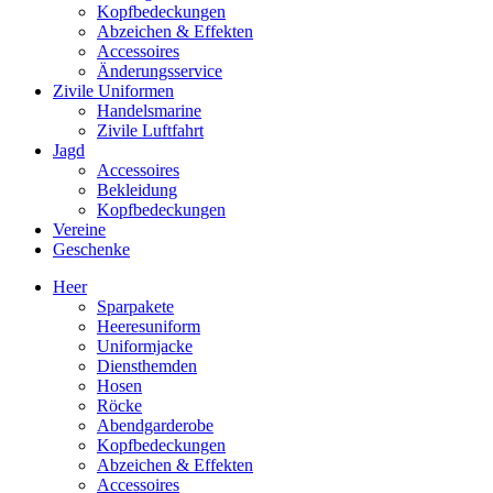
Kopfbedeckungen
Abzeichen & Effekten
Accessoires
Änderungsservice
Zivile Uniformen
Handelsmarine
Zivile Luftfahrt
Jagd
Accessoires
Bekleidung
Kopfbedeckungen
Vereine
Geschenke
Heer
Sparpakete
Heeresuniform
Uniformjacke
Diensthemden
Hosen
Röcke
Abendgarderobe
Kopfbedeckungen
Abzeichen & Effekten
Accessoires