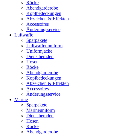
Röcke
Abendgarderobe
Kopfbedeckungen
Abzeichen & Effekten
Accessoires
Änderungsservice
Luftwaffe
Sparpakete
Luftwaffenuniform
Uniformjacke
Diensthemden
Hosen
Röcke
Abendgarderobe
Kopfbedeckungen
Abzeichen & Effekten
Accessoires
Änderungsservice
Marine
Sparpakete
Marineuniform
Diensthemden
Hosen
Röcke
Abendgarderobe