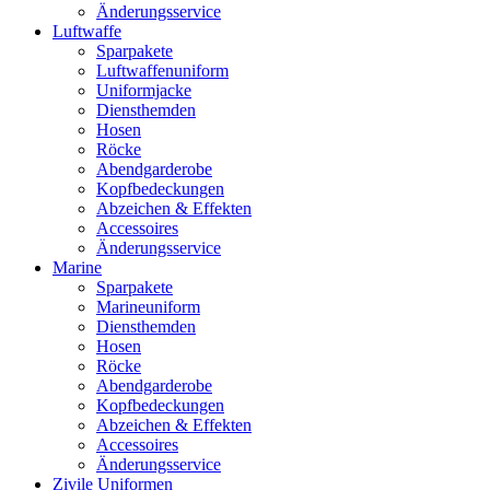
Änderungsservice
Luftwaffe
Sparpakete
Luftwaffenuniform
Uniformjacke
Diensthemden
Hosen
Röcke
Abendgarderobe
Kopfbedeckungen
Abzeichen & Effekten
Accessoires
Änderungsservice
Marine
Sparpakete
Marineuniform
Diensthemden
Hosen
Röcke
Abendgarderobe
Kopfbedeckungen
Abzeichen & Effekten
Accessoires
Änderungsservice
Zivile Uniformen