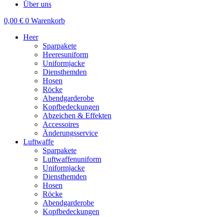
Über uns
0,00
€
0
Warenkorb
Heer
Sparpakete
Heeresuniform
Uniformjacke
Diensthemden
Hosen
Röcke
Abendgarderobe
Kopfbedeckungen
Abzeichen & Effekten
Accessoires
Änderungsservice
Luftwaffe
Sparpakete
Luftwaffenuniform
Uniformjacke
Diensthemden
Hosen
Röcke
Abendgarderobe
Kopfbedeckungen