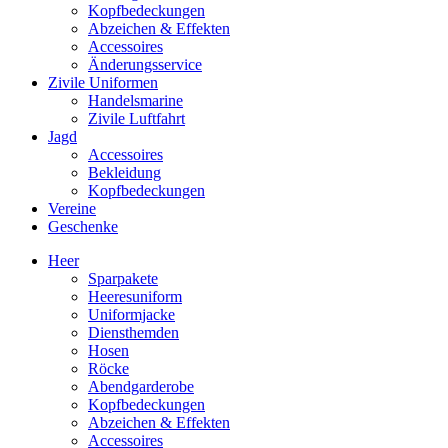
Kopfbedeckungen
Abzeichen & Effekten
Accessoires
Änderungsservice
Zivile Uniformen
Handelsmarine
Zivile Luftfahrt
Jagd
Accessoires
Bekleidung
Kopfbedeckungen
Vereine
Geschenke
Heer
Sparpakete
Heeresuniform
Uniformjacke
Diensthemden
Hosen
Röcke
Abendgarderobe
Kopfbedeckungen
Abzeichen & Effekten
Accessoires