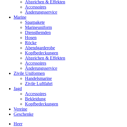
Abzeichen & Effekten
Accessoires
Änderungsservice
Marine
Sparpakete
Marineuniform
Diensthemden
Hosen
Röcke
Abendgarderobe
Kopfbedeckungen
Abzeichen & Effekten
Accessoires
Änderungsservice
Zivile Uniformen
Handelsmarine
Zivile Luftfahrt
Jagd
Accessoires
Bekleidung
Kopfbedeckungen
Vereine
Geschenke
Heer