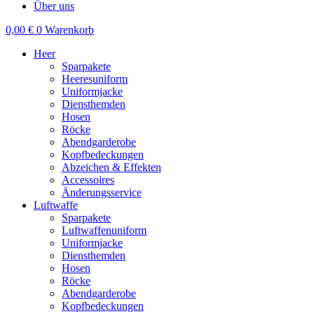
Über uns
0,00
€
0
Warenkorb
Heer
Sparpakete
Heeresuniform
Uniformjacke
Diensthemden
Hosen
Röcke
Abendgarderobe
Kopfbedeckungen
Abzeichen & Effekten
Accessoires
Änderungsservice
Luftwaffe
Sparpakete
Luftwaffenuniform
Uniformjacke
Diensthemden
Hosen
Röcke
Abendgarderobe
Kopfbedeckungen