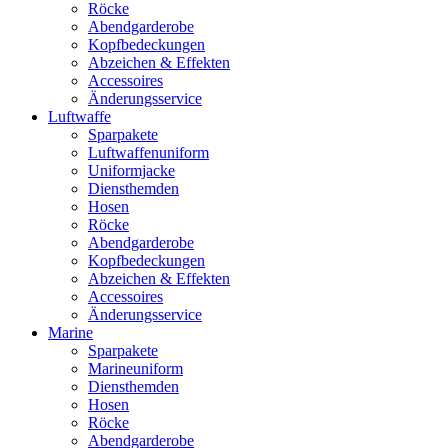
Röcke
Abendgarderobe
Kopfbedeckungen
Abzeichen & Effekten
Accessoires
Änderungsservice
Luftwaffe
Sparpakete
Luftwaffenuniform
Uniformjacke
Diensthemden
Hosen
Röcke
Abendgarderobe
Kopfbedeckungen
Abzeichen & Effekten
Accessoires
Änderungsservice
Marine
Sparpakete
Marineuniform
Diensthemden
Hosen
Röcke
Abendgarderobe