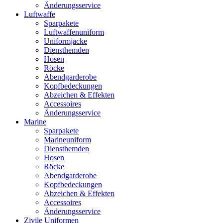
Änderungsservice
Luftwaffe
Sparpakete
Luftwaffenuniform
Uniformjacke
Diensthemden
Hosen
Röcke
Abendgarderobe
Kopfbedeckungen
Abzeichen & Effekten
Accessoires
Änderungsservice
Marine
Sparpakete
Marineuniform
Diensthemden
Hosen
Röcke
Abendgarderobe
Kopfbedeckungen
Abzeichen & Effekten
Accessoires
Änderungsservice
Zivile Uniformen