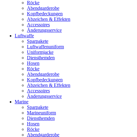
Röcke
Abendgarderobe
Kopfbedeckungen
Abzeichen & Effekten
Accessoires
Änderungsservice
Luftwaffe
Sparpakete
Luftwaffenuniform
Uniformjacke
Diensthemden
Hosen
Röcke
Abendgarderobe
Kopfbedeckungen
Abzeichen & Effekten
Accessoires
Änderungsservice
Marine
Sparpakete
Marineuniform
Diensthemden
Hosen
Röcke
Abendgarderobe