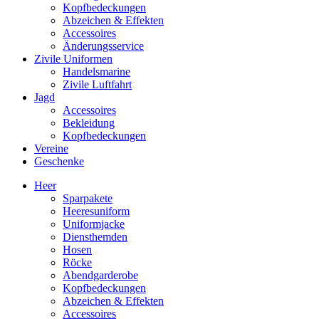
Kopfbedeckungen
Abzeichen & Effekten
Accessoires
Änderungsservice
Zivile Uniformen
Handelsmarine
Zivile Luftfahrt
Jagd
Accessoires
Bekleidung
Kopfbedeckungen
Vereine
Geschenke
Heer
Sparpakete
Heeresuniform
Uniformjacke
Diensthemden
Hosen
Röcke
Abendgarderobe
Kopfbedeckungen
Abzeichen & Effekten
Accessoires