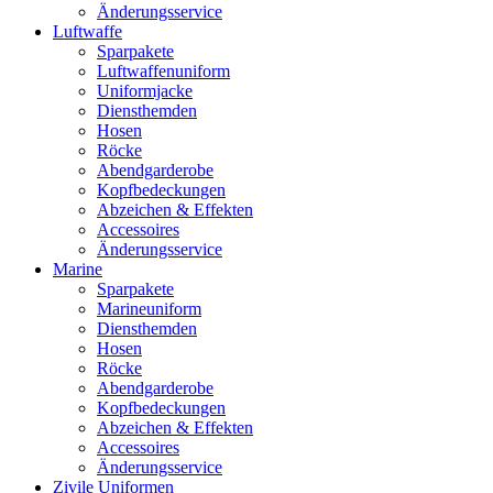
Änderungsservice
Luftwaffe
Sparpakete
Luftwaffenuniform
Uniformjacke
Diensthemden
Hosen
Röcke
Abendgarderobe
Kopfbedeckungen
Abzeichen & Effekten
Accessoires
Änderungsservice
Marine
Sparpakete
Marineuniform
Diensthemden
Hosen
Röcke
Abendgarderobe
Kopfbedeckungen
Abzeichen & Effekten
Accessoires
Änderungsservice
Zivile Uniformen