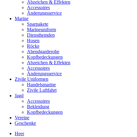
Abzeichen & Effekten
Accessoires
Änderungsservice
Marine
Sparpakete
Marineuniform
Diensthemden
Hosen
Röcke
Abendgarderobe
Kopfbedeckungen
Abzeichen & Effekten
Accessoires
Änderungsservice
Zivile Uniformen
Handelsmarine
Zivile Luftfahrt
Jagd
Accessoires
Bekleidung
Kopfbedeckungen
Vereine
Geschenke
Heer