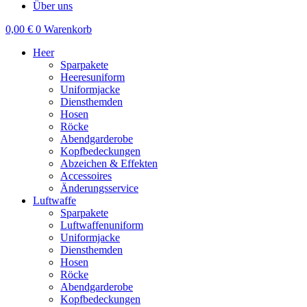
Über uns
0,00
€
0
Warenkorb
Heer
Sparpakete
Heeresuniform
Uniformjacke
Diensthemden
Hosen
Röcke
Abendgarderobe
Kopfbedeckungen
Abzeichen & Effekten
Accessoires
Änderungsservice
Luftwaffe
Sparpakete
Luftwaffenuniform
Uniformjacke
Diensthemden
Hosen
Röcke
Abendgarderobe
Kopfbedeckungen