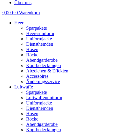
Über uns
0,00
€
0
Warenkorb
Heer
Sparpakete
Heeresuniform
Uniformjacke
Diensthemden
Hosen
Röcke
Abendgarderobe
Kopfbedeckungen
Abzeichen & Effekten
Accessoires
Änderungsservice
Luftwaffe
Sparpakete
Luftwaffenuniform
Uniformjacke
Diensthemden
Hosen
Röcke
Abendgarderobe
Kopfbedeckungen