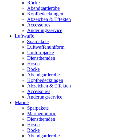
Röcke
Abendgarderobe
Kopfbedeckungen
Abzeichen & Effekten
Accessoires
Änderungsservice
Luftwaffe
Sparpakete
Luftwaffenuniform
Uniformjacke
Diensthemden
Hosen
Röcke
Abendgarderobe
Kopfbedeckungen
Abzeichen & Effekten
Accessoires
Änderungsservice
Marine
Sparpakete
Marineuniform
Diensthemden
Hosen
Röcke
Abendgarderobe