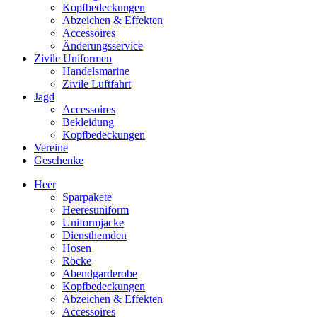
Kopfbedeckungen
Abzeichen & Effekten
Accessoires
Änderungsservice
Zivile Uniformen
Handelsmarine
Zivile Luftfahrt
Jagd
Accessoires
Bekleidung
Kopfbedeckungen
Vereine
Geschenke
Heer
Sparpakete
Heeresuniform
Uniformjacke
Diensthemden
Hosen
Röcke
Abendgarderobe
Kopfbedeckungen
Abzeichen & Effekten
Accessoires