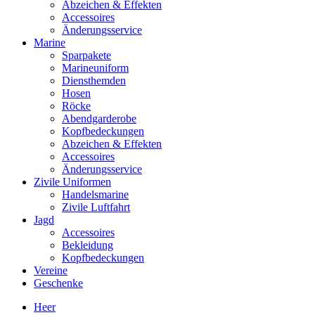
Abzeichen & Effekten
Accessoires
Änderungsservice
Marine
Sparpakete
Marineuniform
Diensthemden
Hosen
Röcke
Abendgarderobe
Kopfbedeckungen
Abzeichen & Effekten
Accessoires
Änderungsservice
Zivile Uniformen
Handelsmarine
Zivile Luftfahrt
Jagd
Accessoires
Bekleidung
Kopfbedeckungen
Vereine
Geschenke
Heer