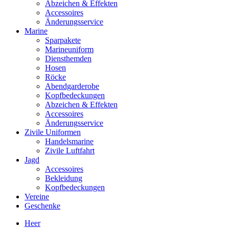
Abzeichen & Effekten
Accessoires
Änderungsservice
Marine
Sparpakete
Marineuniform
Diensthemden
Hosen
Röcke
Abendgarderobe
Kopfbedeckungen
Abzeichen & Effekten
Accessoires
Änderungsservice
Zivile Uniformen
Handelsmarine
Zivile Luftfahrt
Jagd
Accessoires
Bekleidung
Kopfbedeckungen
Vereine
Geschenke
Heer