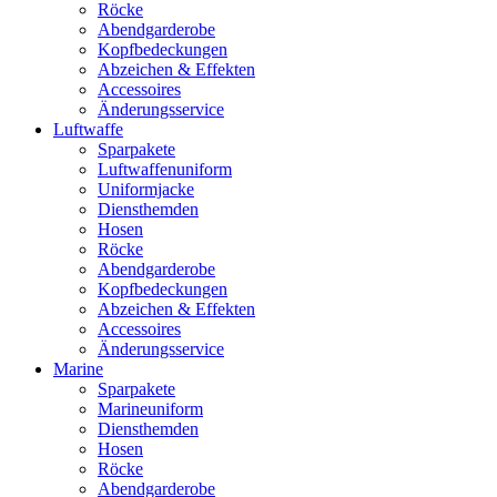
Röcke
Abendgarderobe
Kopfbedeckungen
Abzeichen & Effekten
Accessoires
Änderungsservice
Luftwaffe
Sparpakete
Luftwaffenuniform
Uniformjacke
Diensthemden
Hosen
Röcke
Abendgarderobe
Kopfbedeckungen
Abzeichen & Effekten
Accessoires
Änderungsservice
Marine
Sparpakete
Marineuniform
Diensthemden
Hosen
Röcke
Abendgarderobe