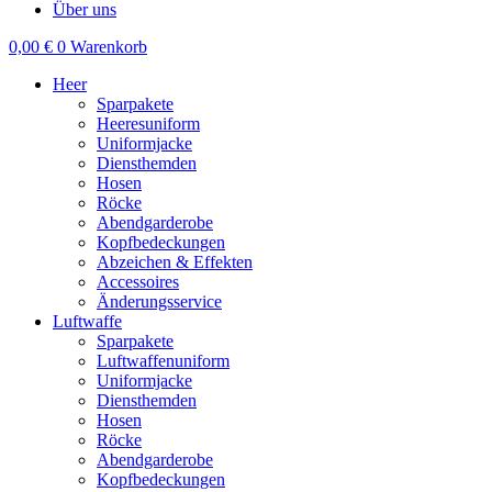
Über uns
0,00
€
0
Warenkorb
Heer
Sparpakete
Heeresuniform
Uniformjacke
Diensthemden
Hosen
Röcke
Abendgarderobe
Kopfbedeckungen
Abzeichen & Effekten
Accessoires
Änderungsservice
Luftwaffe
Sparpakete
Luftwaffenuniform
Uniformjacke
Diensthemden
Hosen
Röcke
Abendgarderobe
Kopfbedeckungen