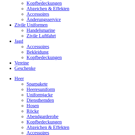
Kopfbedeckungen
Abzeichen & Effekten
Accessoires
Änderungsservice
Zivile Uniformen
Handelsmarine
Zivile Luftfahrt
Jagd
Accessoires
Bekleidung
Kopfbedeckungen
Vereine
Geschenke
Heer
Sparpakete
Heeresuniform
Uniformjacke
Diensthemden
Hosen
Röcke
Abendgarderobe
Kopfbedeckungen
Abzeichen & Effekten
Accessoires