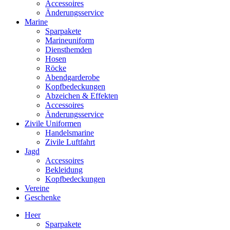
Accessoires
Änderungsservice
Marine
Sparpakete
Marineuniform
Diensthemden
Hosen
Röcke
Abendgarderobe
Kopfbedeckungen
Abzeichen & Effekten
Accessoires
Änderungsservice
Zivile Uniformen
Handelsmarine
Zivile Luftfahrt
Jagd
Accessoires
Bekleidung
Kopfbedeckungen
Vereine
Geschenke
Heer
Sparpakete