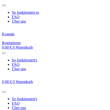
Zum
Inhalt
So funktioniert es
springen
FAQ
Über uns
Kontakt
Registrieren
0,00
€
0
Warenkorb
So funktioniert's
FAQ
Über uns
0,00
€
0
Warenkorb
So funktioniert's
FAQ
Über uns