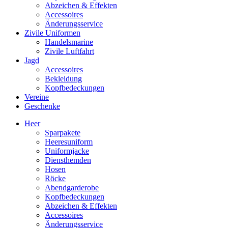
Abzeichen & Effekten
Accessoires
Änderungsservice
Zivile Uniformen
Handelsmarine
Zivile Luftfahrt
Jagd
Accessoires
Bekleidung
Kopfbedeckungen
Vereine
Geschenke
Heer
Sparpakete
Heeresuniform
Uniformjacke
Diensthemden
Hosen
Röcke
Abendgarderobe
Kopfbedeckungen
Abzeichen & Effekten
Accessoires
Änderungsservice