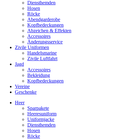
Diensthemden
Hosen
Röcke
Abendgarderobe
Kopfbedeckungen
Abzeichen & Effekten
Accessoires
Änderungsservice
Zivile Uniformen
Handelsmarine
Zivile Luftfahrt
Jagd
Accessoires
Bekleidung
Kopfbedeckungen
Vereine
Geschenke
Heer
Sparpakete
Heeresuniform
Uniformjacke
Diensthemden
Hosen
Röcke