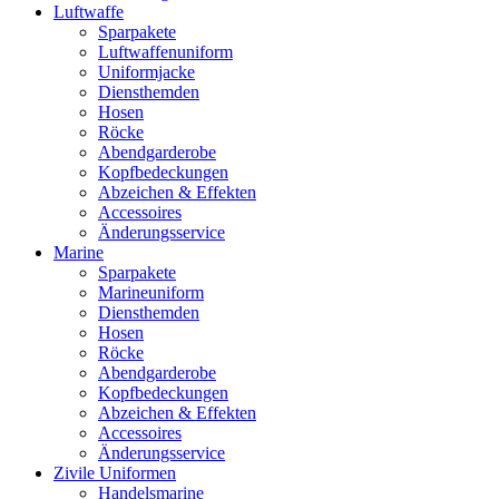
Luftwaffe
Sparpakete
Luftwaffenuniform
Uniformjacke
Diensthemden
Hosen
Röcke
Abendgarderobe
Kopfbedeckungen
Abzeichen & Effekten
Accessoires
Änderungsservice
Marine
Sparpakete
Marineuniform
Diensthemden
Hosen
Röcke
Abendgarderobe
Kopfbedeckungen
Abzeichen & Effekten
Accessoires
Änderungsservice
Zivile Uniformen
Handelsmarine