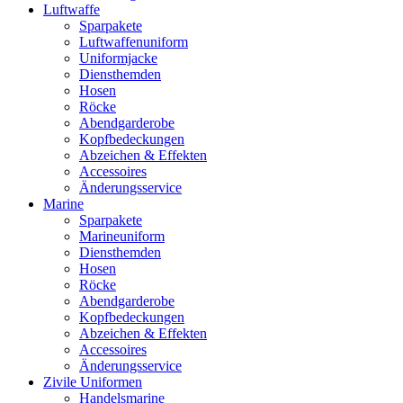
Luftwaffe
Sparpakete
Luftwaffenuniform
Uniformjacke
Diensthemden
Hosen
Röcke
Abendgarderobe
Kopfbedeckungen
Abzeichen & Effekten
Accessoires
Änderungsservice
Marine
Sparpakete
Marineuniform
Diensthemden
Hosen
Röcke
Abendgarderobe
Kopfbedeckungen
Abzeichen & Effekten
Accessoires
Änderungsservice
Zivile Uniformen
Handelsmarine