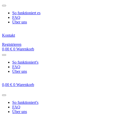
Zum
Inhalt
So funktioniert es
springen
FAQ
Über uns
Kontakt
Registrieren
0,00
€
0
Warenkorb
So funktioniert's
FAQ
Über uns
0,00
€
0
Warenkorb
So funktioniert's
FAQ
Über uns