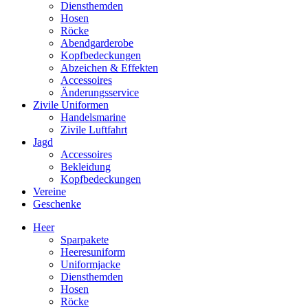
Diensthemden
Hosen
Röcke
Abendgarderobe
Kopfbedeckungen
Abzeichen & Effekten
Accessoires
Änderungsservice
Zivile Uniformen
Handelsmarine
Zivile Luftfahrt
Jagd
Accessoires
Bekleidung
Kopfbedeckungen
Vereine
Geschenke
Heer
Sparpakete
Heeresuniform
Uniformjacke
Diensthemden
Hosen
Röcke