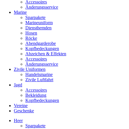
Accessoires
Änderungsservice
Marine
Sparpakete
Marineuniform
Diensthemden
Hosen
Röcke
Abendgarderobe
Kopfbedeckungen
Abzeichen & Effekten
Accessoires
Änderungsservice
Zivile Uniformen
Handelsmarine
Zivile Luftfahrt
Jagd
Accessoires
Bekleidung
Kopfbedeckungen
Vereine
Geschenke
Heer
Sparpakete