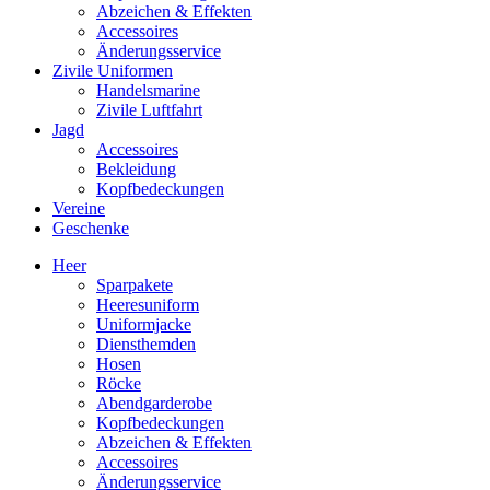
Abzeichen & Effekten
Accessoires
Änderungsservice
Zivile Uniformen
Handelsmarine
Zivile Luftfahrt
Jagd
Accessoires
Bekleidung
Kopfbedeckungen
Vereine
Geschenke
Heer
Sparpakete
Heeresuniform
Uniformjacke
Diensthemden
Hosen
Röcke
Abendgarderobe
Kopfbedeckungen
Abzeichen & Effekten
Accessoires
Änderungsservice