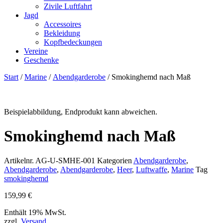
Zivile Luftfahrt
Jagd
Accessoires
Bekleidung
Kopfbedeckungen
Vereine
Geschenke
Start
/
Marine
/
Abendgarderobe
/ Smokinghemd nach Maß
Beispielabbildung, Endprodukt kann abweichen.
Smokinghemd nach Maß
Artikelnr.
AG-U-SMHE-001
Kategorien
Abendgarderobe
,
Abendgarderobe
,
Abendgarderobe
,
Heer
,
Luftwaffe
,
Marine
Tag
smokinghemd
159,99
€
Enthält 19% MwSt.
zzgl.
Versand