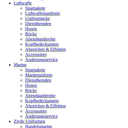
Luftwaffe
Sparpakete
Luftwaffenuniform
Uniformjacke
Diensthemden
Hosen
Röcke
Abendgarderobe
Kopfbedeckungen
Abzeichen & Effekten
Accessoires
Änderungsservice
Marine
Sparpakete
Marineuniform
Diensthemden
Hosen
Röcke
Abendgarderobe
Kopfbedeckungen
Abzeichen & Effekten
Accessoires
Änderungsservice
Zivile Uniformen
Handelsmarine