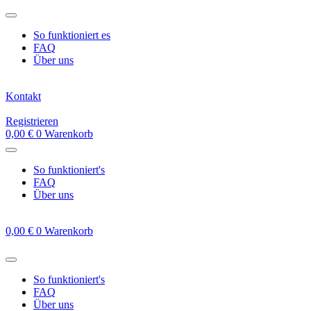
Zum
Inhalt
So funktioniert es
springen
FAQ
Über uns
Kontakt
Registrieren
0,00
€
0
Warenkorb
So funktioniert's
FAQ
Über uns
0,00
€
0
Warenkorb
So funktioniert's
FAQ
Über uns