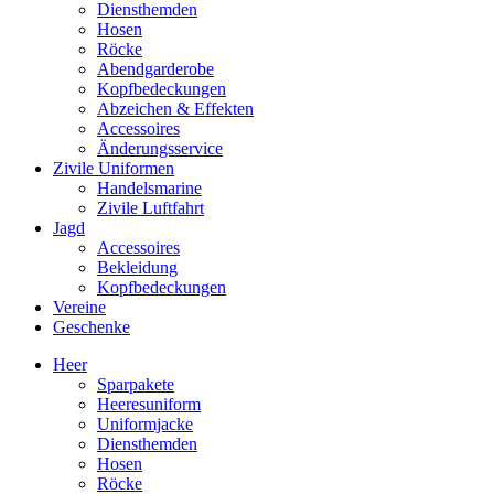
Diensthemden
Hosen
Röcke
Abendgarderobe
Kopfbedeckungen
Abzeichen & Effekten
Accessoires
Änderungsservice
Zivile Uniformen
Handelsmarine
Zivile Luftfahrt
Jagd
Accessoires
Bekleidung
Kopfbedeckungen
Vereine
Geschenke
Heer
Sparpakete
Heeresuniform
Uniformjacke
Diensthemden
Hosen
Röcke