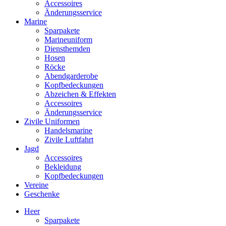
Accessoires
Änderungsservice
Marine
Sparpakete
Marineuniform
Diensthemden
Hosen
Röcke
Abendgarderobe
Kopfbedeckungen
Abzeichen & Effekten
Accessoires
Änderungsservice
Zivile Uniformen
Handelsmarine
Zivile Luftfahrt
Jagd
Accessoires
Bekleidung
Kopfbedeckungen
Vereine
Geschenke
Heer
Sparpakete