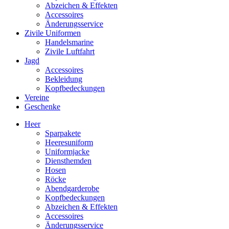
Abzeichen & Effekten
Accessoires
Änderungsservice
Zivile Uniformen
Handelsmarine
Zivile Luftfahrt
Jagd
Accessoires
Bekleidung
Kopfbedeckungen
Vereine
Geschenke
Heer
Sparpakete
Heeresuniform
Uniformjacke
Diensthemden
Hosen
Röcke
Abendgarderobe
Kopfbedeckungen
Abzeichen & Effekten
Accessoires
Änderungsservice