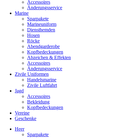
Accessoires
Änderungsservice
Marine
Sparpakete
Marineuniform
Diensthemden
Hosen
Röcke
Abendgarderobe
Kopfbedeckungen
Abzeichen & Effekten
Accessoires
Änderungsservice
Zivile Uniformen
Handelsmarine
Zivile Luftfahrt
Jagd
Accessoires
Bekleidung
Kopfbedeckungen
Vereine
Geschenke
Heer
Sparpakete