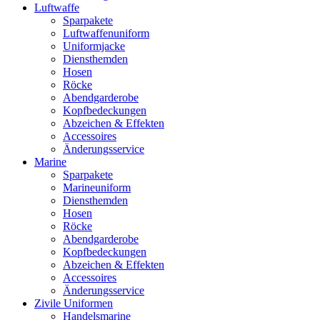
Luftwaffe
Sparpakete
Luftwaffenuniform
Uniformjacke
Diensthemden
Hosen
Röcke
Abendgarderobe
Kopfbedeckungen
Abzeichen & Effekten
Accessoires
Änderungsservice
Marine
Sparpakete
Marineuniform
Diensthemden
Hosen
Röcke
Abendgarderobe
Kopfbedeckungen
Abzeichen & Effekten
Accessoires
Änderungsservice
Zivile Uniformen
Handelsmarine