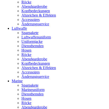
Röcke
Abendgarderobe
Kopfbedeckungen
Abzeichen & Effekten
Accessoires
Änderungsservice
Luftwaffe
Sparpakete
Luftwaffenuniform
Uniformjacke
Diensthemden
Hosen
Röcke
Abendgarderobe
Kopfbedeckungen
Abzeichen & Effekten
Accessoires
Änderungsservice
Marine
Sparpakete
Marineuniform
Diensthemden
Hosen
Röcke
Abendgarderobe