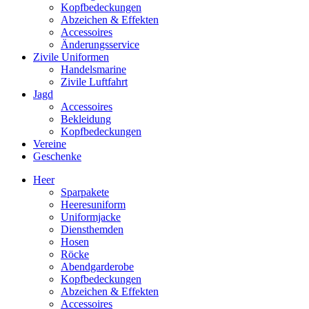
Kopfbedeckungen
Abzeichen & Effekten
Accessoires
Änderungsservice
Zivile Uniformen
Handelsmarine
Zivile Luftfahrt
Jagd
Accessoires
Bekleidung
Kopfbedeckungen
Vereine
Geschenke
Heer
Sparpakete
Heeresuniform
Uniformjacke
Diensthemden
Hosen
Röcke
Abendgarderobe
Kopfbedeckungen
Abzeichen & Effekten
Accessoires