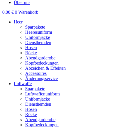
Über uns
0,00
€
0
Warenkorb
Heer
Sparpakete
Heeresuniform
Uniformjacke
Diensthemden
Hosen
Röcke
Abendgarderobe
Kopfbedeckungen
Abzeichen & Effekten
Accessoires
Änderungsservice
Luftwaffe
Sparpakete
Luftwaffenuniform
Uniformjacke
Diensthemden
Hosen
Röcke
Abendgarderobe
Kopfbedeckungen