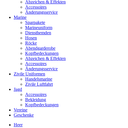
Abzeichen & Effekten
Accessoires
Änderungsservice
Marine
Sparpakete
Marineuniform
Diensthemden
Hosen
Röcke
Abendgarderobe
Kopfbedeckungen
Abzeichen & Effekten
Accessoires
Änderungsservice
Zivile Uniformen
Handelsmarine
Zivile Luftfahrt
Jagd
Accessoires
Bekleidung
Kopfbedeckungen
Vereine
Geschenke
Heer