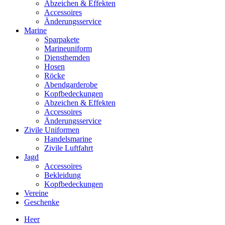
Abzeichen & Effekten
Accessoires
Änderungsservice
Marine
Sparpakete
Marineuniform
Diensthemden
Hosen
Röcke
Abendgarderobe
Kopfbedeckungen
Abzeichen & Effekten
Accessoires
Änderungsservice
Zivile Uniformen
Handelsmarine
Zivile Luftfahrt
Jagd
Accessoires
Bekleidung
Kopfbedeckungen
Vereine
Geschenke
Heer