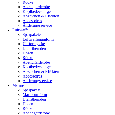
Röcke
Abendgarderobe
Kopfbedeckungen
Abzeichen & Effekten
Accessoires
Änderungsservice
Luftwaffe
Sparpakete
Luftwaffenuniform
Uniformjacke
Diensthemden
Hosen
Röcke
Abendgarderobe
Kopfbedeckungen
Abzeichen & Effekten
Accessoires
Änderungsservice
Marine
Sparpakete
Marineuniform
Diensthemden
Hosen
Röcke
Abendgarderobe