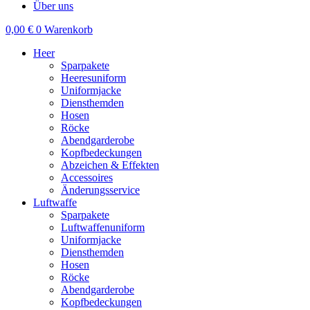
Über uns
0,00
€
0
Warenkorb
Heer
Sparpakete
Heeresuniform
Uniformjacke
Diensthemden
Hosen
Röcke
Abendgarderobe
Kopfbedeckungen
Abzeichen & Effekten
Accessoires
Änderungsservice
Luftwaffe
Sparpakete
Luftwaffenuniform
Uniformjacke
Diensthemden
Hosen
Röcke
Abendgarderobe
Kopfbedeckungen