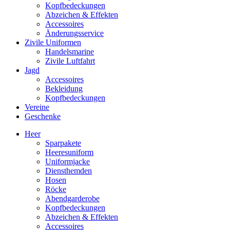
Kopfbedeckungen
Abzeichen & Effekten
Accessoires
Änderungsservice
Zivile Uniformen
Handelsmarine
Zivile Luftfahrt
Jagd
Accessoires
Bekleidung
Kopfbedeckungen
Vereine
Geschenke
Heer
Sparpakete
Heeresuniform
Uniformjacke
Diensthemden
Hosen
Röcke
Abendgarderobe
Kopfbedeckungen
Abzeichen & Effekten
Accessoires