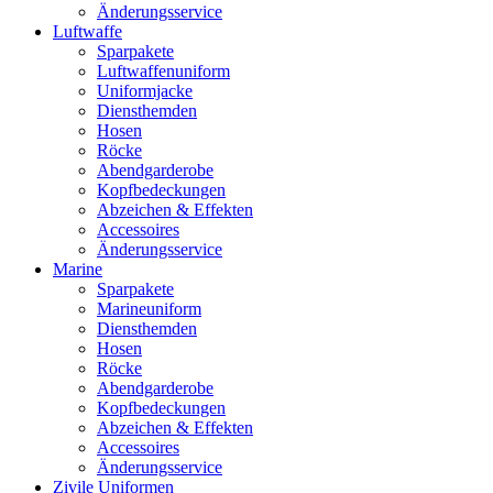
Änderungsservice
Luftwaffe
Sparpakete
Luftwaffenuniform
Uniformjacke
Diensthemden
Hosen
Röcke
Abendgarderobe
Kopfbedeckungen
Abzeichen & Effekten
Accessoires
Änderungsservice
Marine
Sparpakete
Marineuniform
Diensthemden
Hosen
Röcke
Abendgarderobe
Kopfbedeckungen
Abzeichen & Effekten
Accessoires
Änderungsservice
Zivile Uniformen