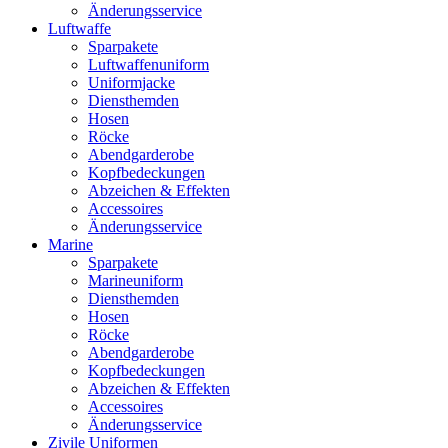
Änderungsservice
Luftwaffe
Sparpakete
Luftwaffenuniform
Uniformjacke
Diensthemden
Hosen
Röcke
Abendgarderobe
Kopfbedeckungen
Abzeichen & Effekten
Accessoires
Änderungsservice
Marine
Sparpakete
Marineuniform
Diensthemden
Hosen
Röcke
Abendgarderobe
Kopfbedeckungen
Abzeichen & Effekten
Accessoires
Änderungsservice
Zivile Uniformen