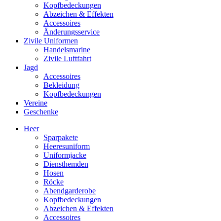
Kopfbedeckungen
Abzeichen & Effekten
Accessoires
Änderungsservice
Zivile Uniformen
Handelsmarine
Zivile Luftfahrt
Jagd
Accessoires
Bekleidung
Kopfbedeckungen
Vereine
Geschenke
Heer
Sparpakete
Heeresuniform
Uniformjacke
Diensthemden
Hosen
Röcke
Abendgarderobe
Kopfbedeckungen
Abzeichen & Effekten
Accessoires