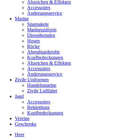
Abzeichen & Effekten
Accessoires
Änderungsservice
Marine
Sparpakete
Marineuniform
Diensthemden
Hosen
Röcke
Abendgarderobe
Kopfbedeckungen
Abzeichen & Effekten
Accessoires
Änderungsservice
Zivile Uniformen
Handelsmarine
Zivile Luftfahrt
Jagd
Accessoires
Bekleidung
Kopfbedeckungen
Vereine
Geschenke
Heer