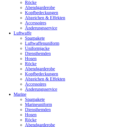
Röcke
Abendgarderobe
Kopfbedeckungen
Abzeichen & Effekten
Accessoires
Änderungsservice
Luftwaffe
Sparpakete
Luftwaffenuniform
Uniformjacke
Diensthemden
Hosen
Röcke
Abendgarderobe
Kopfbedeckungen
Abzeichen & Effekten
Accessoires
Änderungsservice
Marine
Sparpakete
Marineuniform
Diensthemden
Hosen
Röcke
Abendgarderobe