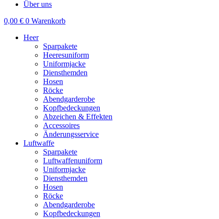
Über uns
0,00
€
0
Warenkorb
Heer
Sparpakete
Heeresuniform
Uniformjacke
Diensthemden
Hosen
Röcke
Abendgarderobe
Kopfbedeckungen
Abzeichen & Effekten
Accessoires
Änderungsservice
Luftwaffe
Sparpakete
Luftwaffenuniform
Uniformjacke
Diensthemden
Hosen
Röcke
Abendgarderobe
Kopfbedeckungen