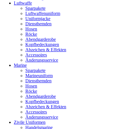
Luftwaffe
Sparpakete
Luftwaffenuniform
Uniformjacke
Diensthemden
Hosen
Röcke
Abendgarderobe
Kopfbedeckungen
Abzeichen & Effekten
Accessoires
Änderungsservice
Marine
Sparpakete
Marineuniform
Diensthemden
Hosen
Röcke
Abendgarderobe
Kopfbedeckungen
Abzeichen & Effekten
Accessoires
Änderungsservice
Zivile Uniformen
Handelsmarine