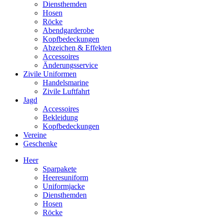
Diensthemden
Hosen
Röcke
Abendgarderobe
Kopfbedeckungen
Abzeichen & Effekten
Accessoires
Änderungsservice
Zivile Uniformen
Handelsmarine
Zivile Luftfahrt
Jagd
Accessoires
Bekleidung
Kopfbedeckungen
Vereine
Geschenke
Heer
Sparpakete
Heeresuniform
Uniformjacke
Diensthemden
Hosen
Röcke