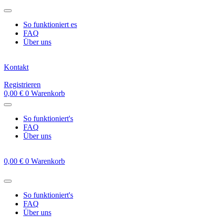
Zum
Inhalt
So funktioniert es
springen
FAQ
Über uns
Kontakt
Registrieren
0,00
€
0
Warenkorb
So funktioniert's
FAQ
Über uns
0,00
€
0
Warenkorb
So funktioniert's
FAQ
Über uns