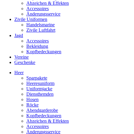
Abzeichen & Effekten
Accessoires
Änderungsservice
Zivile Uniformen
Handelsmarine
Zivile Luftfahrt
Jagd
Accessoires
Bekleidung
Kopfbedeckungen
Vereine
Geschenke
Heer
Sparpakete
Heeresuniform
Uniformjacke
Diensthemden
Hosen
Röcke
Abendgarderobe
Kopfbedeckungen
Abzeichen & Effekten
Accessoires
Änderungsservice