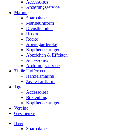
Accessoires
Änderungsservice
Marine
Sparpakete
Marineuniform
Diensthemden
Hosen
Röcke
Abendgarderobe
Kopfbedeckungen
Abzeichen & Effekten
Accessoires
Änderungsservice
Zivile Uniformen
Handelsmarine
Zivile Luftfahrt
Jagd
Accessoires
Bekleidung
Kopfbedeckungen
Vereine
Geschenke
Heer
Sparpakete