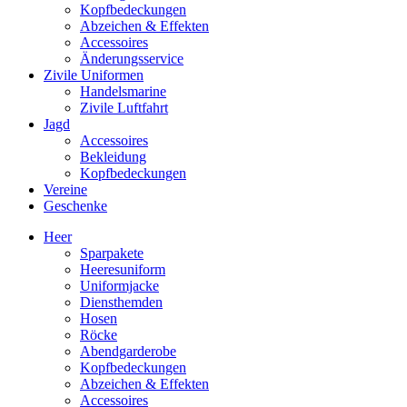
Kopfbedeckungen
Abzeichen & Effekten
Accessoires
Änderungsservice
Zivile Uniformen
Handelsmarine
Zivile Luftfahrt
Jagd
Accessoires
Bekleidung
Kopfbedeckungen
Vereine
Geschenke
Heer
Sparpakete
Heeresuniform
Uniformjacke
Diensthemden
Hosen
Röcke
Abendgarderobe
Kopfbedeckungen
Abzeichen & Effekten
Accessoires