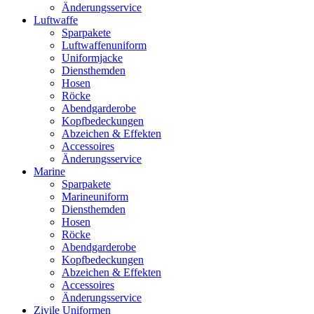
Änderungsservice
Luftwaffe
Sparpakete
Luftwaffenuniform
Uniformjacke
Diensthemden
Hosen
Röcke
Abendgarderobe
Kopfbedeckungen
Abzeichen & Effekten
Accessoires
Änderungsservice
Marine
Sparpakete
Marineuniform
Diensthemden
Hosen
Röcke
Abendgarderobe
Kopfbedeckungen
Abzeichen & Effekten
Accessoires
Änderungsservice
Zivile Uniformen