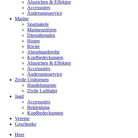
Abzeichen & Effekten
Accessoires
Änderungsservice
Marine
Sparpakete
Marineuniform
Diensthemden
Hosen
Röcke
Abendgarderobe
Kopfbedeckungen
Abzeichen & Effekten
Accessoires
Änderungsservice
Zivile Uniformen
Handelsmarine
Zivile Luftfahrt
Jagd
Accessoires
Bekleidung
Kopfbedeckungen
Vereine
Geschenke
Heer