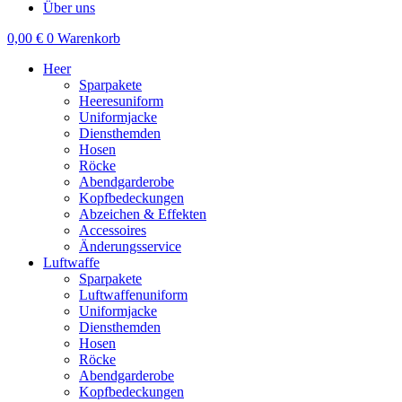
Über uns
0,00
€
0
Warenkorb
Heer
Sparpakete
Heeresuniform
Uniformjacke
Diensthemden
Hosen
Röcke
Abendgarderobe
Kopfbedeckungen
Abzeichen & Effekten
Accessoires
Änderungsservice
Luftwaffe
Sparpakete
Luftwaffenuniform
Uniformjacke
Diensthemden
Hosen
Röcke
Abendgarderobe
Kopfbedeckungen