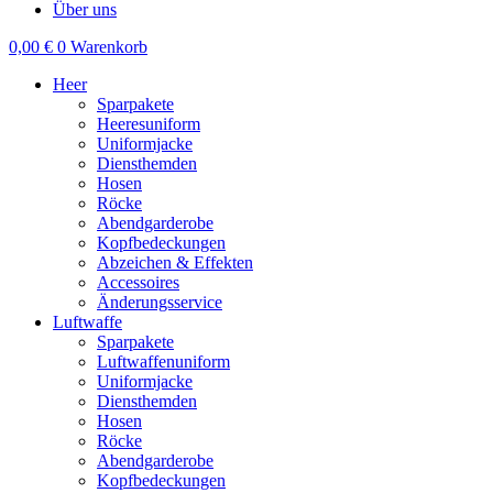
Über uns
0,00
€
0
Warenkorb
Heer
Sparpakete
Heeresuniform
Uniformjacke
Diensthemden
Hosen
Röcke
Abendgarderobe
Kopfbedeckungen
Abzeichen & Effekten
Accessoires
Änderungsservice
Luftwaffe
Sparpakete
Luftwaffenuniform
Uniformjacke
Diensthemden
Hosen
Röcke
Abendgarderobe
Kopfbedeckungen