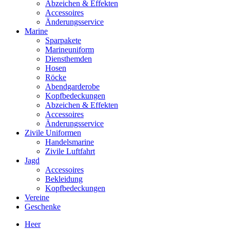
Abzeichen & Effekten
Accessoires
Änderungsservice
Marine
Sparpakete
Marineuniform
Diensthemden
Hosen
Röcke
Abendgarderobe
Kopfbedeckungen
Abzeichen & Effekten
Accessoires
Änderungsservice
Zivile Uniformen
Handelsmarine
Zivile Luftfahrt
Jagd
Accessoires
Bekleidung
Kopfbedeckungen
Vereine
Geschenke
Heer