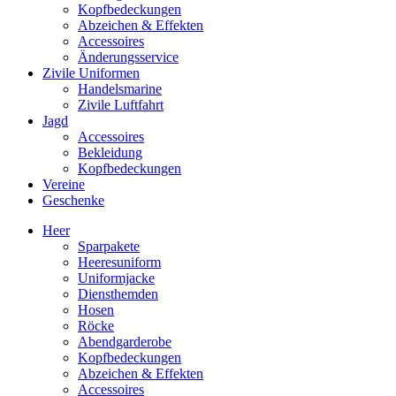
Kopfbedeckungen
Abzeichen & Effekten
Accessoires
Änderungsservice
Zivile Uniformen
Handelsmarine
Zivile Luftfahrt
Jagd
Accessoires
Bekleidung
Kopfbedeckungen
Vereine
Geschenke
Heer
Sparpakete
Heeresuniform
Uniformjacke
Diensthemden
Hosen
Röcke
Abendgarderobe
Kopfbedeckungen
Abzeichen & Effekten
Accessoires