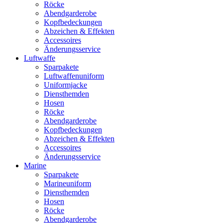
Röcke
Abendgarderobe
Kopfbedeckungen
Abzeichen & Effekten
Accessoires
Änderungsservice
Luftwaffe
Sparpakete
Luftwaffenuniform
Uniformjacke
Diensthemden
Hosen
Röcke
Abendgarderobe
Kopfbedeckungen
Abzeichen & Effekten
Accessoires
Änderungsservice
Marine
Sparpakete
Marineuniform
Diensthemden
Hosen
Röcke
Abendgarderobe