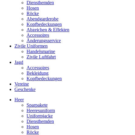
Diensthemden
Hosen
Röcke
Abendgarderobe
Kopfbedeckungen
Abzeichen & Effekten
Accessoires
Änderungsservice
Zivile Uniformen
Handelsmarine
Zivile Luftfahrt
Jagd
Accessoires
Bekleidung
Kopfbedeckungen
Vereine
Geschenke
Heer
Sparpakete
Heeresuniform
Uniformjacke
Diensthemden
Hosen
Röcke