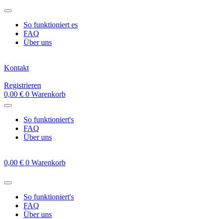
Zum
Inhalt
So funktioniert es
springen
FAQ
Über uns
Kontakt
Registrieren
0,00
€
0
Warenkorb
So funktioniert's
FAQ
Über uns
0,00
€
0
Warenkorb
So funktioniert's
FAQ
Über uns