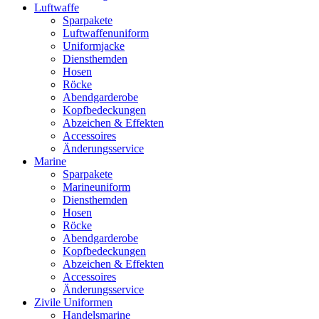
Luftwaffe
Sparpakete
Luftwaffenuniform
Uniformjacke
Diensthemden
Hosen
Röcke
Abendgarderobe
Kopfbedeckungen
Abzeichen & Effekten
Accessoires
Änderungsservice
Marine
Sparpakete
Marineuniform
Diensthemden
Hosen
Röcke
Abendgarderobe
Kopfbedeckungen
Abzeichen & Effekten
Accessoires
Änderungsservice
Zivile Uniformen
Handelsmarine