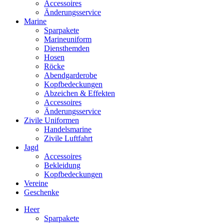
Accessoires
Änderungsservice
Marine
Sparpakete
Marineuniform
Diensthemden
Hosen
Röcke
Abendgarderobe
Kopfbedeckungen
Abzeichen & Effekten
Accessoires
Änderungsservice
Zivile Uniformen
Handelsmarine
Zivile Luftfahrt
Jagd
Accessoires
Bekleidung
Kopfbedeckungen
Vereine
Geschenke
Heer
Sparpakete