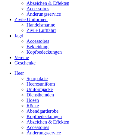
Abzeichen & Effekten
Accessoires
Änderungsservice
Zivile Uniformen
Handelsmarine
Zivile Luftfahrt
Jagd
Accessoires
Bekleidung
Kopfbedeckungen
Vereine
Geschenke
Heer
Sparpakete
Heeresuniform
Uniformjacke
Diensthemden
Hosen
Röcke
Abendgarderobe
Kopfbedeckungen
Abzeichen & Effekten
Accessoires
Änderungsservice