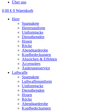
Über uns
0,00
€
0
Warenkorb
Heer
Sparpakete
Heeresuniform
Uniformjacke
Diensthemden
Hosen
Röcke
Abendgarderobe
Kopfbedeckungen
Abzeichen & Effekten
Accessoires
Änderungsservice
Luftwaffe
Sparpakete
Luftwaffenuniform
Uniformjacke
Diensthemden
Hosen
Röcke
Abendgarderobe
Kopfbedeckungen