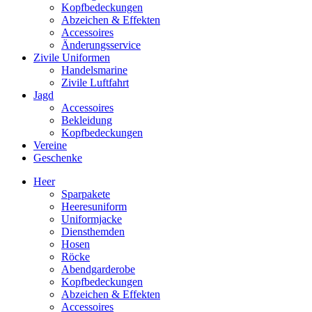
Kopfbedeckungen
Abzeichen & Effekten
Accessoires
Änderungsservice
Zivile Uniformen
Handelsmarine
Zivile Luftfahrt
Jagd
Accessoires
Bekleidung
Kopfbedeckungen
Vereine
Geschenke
Heer
Sparpakete
Heeresuniform
Uniformjacke
Diensthemden
Hosen
Röcke
Abendgarderobe
Kopfbedeckungen
Abzeichen & Effekten
Accessoires