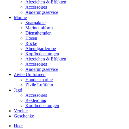
Abzeichen & Effekten
Accessoires
Änderungsservice
Marine
Sparpakete
Marineuniform
Diensthemden
Hosen
Röcke
Abendgarderobe
Kopfbedeckungen
Abzeichen & Effekten
Accessoires
Änderungsservice
Zivile Uniformen
Handelsmarine
Zivile Luftfahrt
Jagd
Accessoires
Bekleidung
Kopfbedeckungen
Vereine
Geschenke
Heer