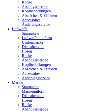
Röcke
Abendgarderobe
Kopfbedeckungen
Abzeichen & Effekten
Accessoires
Änderungsservice
Luftwaffe
Sparpakete
Luftwaffenuniform
Uniformjacke
Diensthemden
Hosen
Röcke
Abendgarderobe
Kopfbedeckungen
Abzeichen & Effekten
Accessoires
Änderungsservice
Marine
Sparpakete
Marineuniform
Diensthemden
Hosen
Röcke
Abendgarderobe