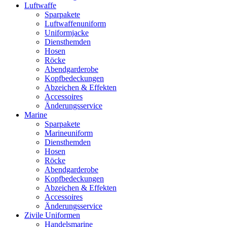
Luftwaffe
Sparpakete
Luftwaffenuniform
Uniformjacke
Diensthemden
Hosen
Röcke
Abendgarderobe
Kopfbedeckungen
Abzeichen & Effekten
Accessoires
Änderungsservice
Marine
Sparpakete
Marineuniform
Diensthemden
Hosen
Röcke
Abendgarderobe
Kopfbedeckungen
Abzeichen & Effekten
Accessoires
Änderungsservice
Zivile Uniformen
Handelsmarine