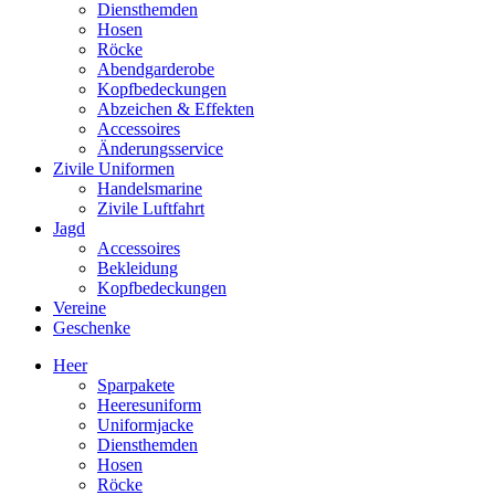
Diensthemden
Hosen
Röcke
Abendgarderobe
Kopfbedeckungen
Abzeichen & Effekten
Accessoires
Änderungsservice
Zivile Uniformen
Handelsmarine
Zivile Luftfahrt
Jagd
Accessoires
Bekleidung
Kopfbedeckungen
Vereine
Geschenke
Heer
Sparpakete
Heeresuniform
Uniformjacke
Diensthemden
Hosen
Röcke