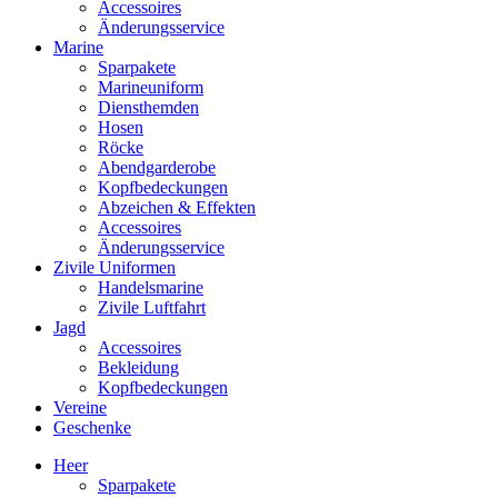
Accessoires
Änderungsservice
Marine
Sparpakete
Marineuniform
Diensthemden
Hosen
Röcke
Abendgarderobe
Kopfbedeckungen
Abzeichen & Effekten
Accessoires
Änderungsservice
Zivile Uniformen
Handelsmarine
Zivile Luftfahrt
Jagd
Accessoires
Bekleidung
Kopfbedeckungen
Vereine
Geschenke
Heer
Sparpakete