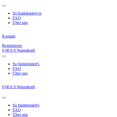
Zum
Inhalt
So funktioniert es
springen
FAQ
Über uns
Kontakt
Registrieren
0,00
€
0
Warenkorb
So funktioniert's
FAQ
Über uns
0,00
€
0
Warenkorb
So funktioniert's
FAQ
Über uns