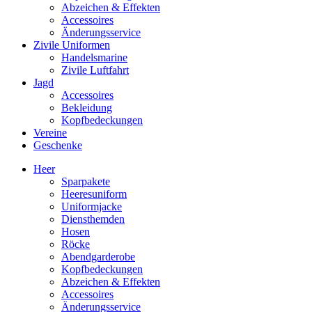
Abzeichen & Effekten
Accessoires
Änderungsservice
Zivile Uniformen
Handelsmarine
Zivile Luftfahrt
Jagd
Accessoires
Bekleidung
Kopfbedeckungen
Vereine
Geschenke
Heer
Sparpakete
Heeresuniform
Uniformjacke
Diensthemden
Hosen
Röcke
Abendgarderobe
Kopfbedeckungen
Abzeichen & Effekten
Accessoires
Änderungsservice