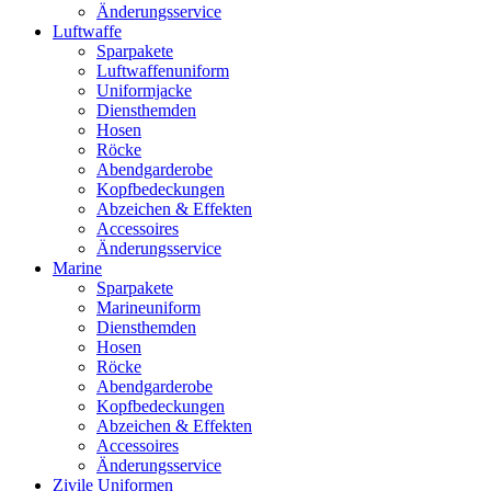
Änderungsservice
Luftwaffe
Sparpakete
Luftwaffenuniform
Uniformjacke
Diensthemden
Hosen
Röcke
Abendgarderobe
Kopfbedeckungen
Abzeichen & Effekten
Accessoires
Änderungsservice
Marine
Sparpakete
Marineuniform
Diensthemden
Hosen
Röcke
Abendgarderobe
Kopfbedeckungen
Abzeichen & Effekten
Accessoires
Änderungsservice
Zivile Uniformen