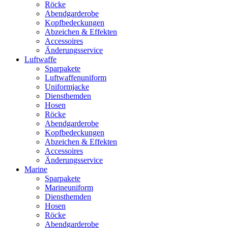
Röcke
Abendgarderobe
Kopfbedeckungen
Abzeichen & Effekten
Accessoires
Änderungsservice
Luftwaffe
Sparpakete
Luftwaffenuniform
Uniformjacke
Diensthemden
Hosen
Röcke
Abendgarderobe
Kopfbedeckungen
Abzeichen & Effekten
Accessoires
Änderungsservice
Marine
Sparpakete
Marineuniform
Diensthemden
Hosen
Röcke
Abendgarderobe