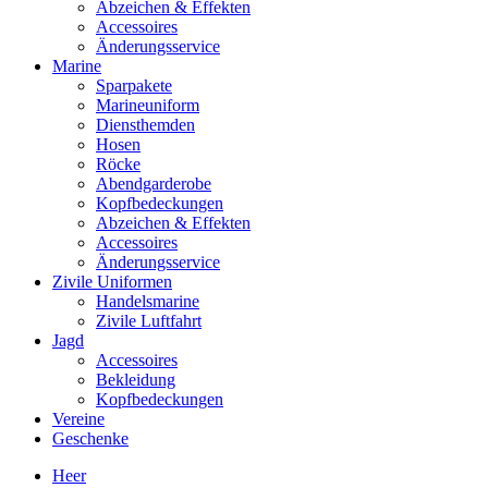
Abzeichen & Effekten
Accessoires
Änderungsservice
Marine
Sparpakete
Marineuniform
Diensthemden
Hosen
Röcke
Abendgarderobe
Kopfbedeckungen
Abzeichen & Effekten
Accessoires
Änderungsservice
Zivile Uniformen
Handelsmarine
Zivile Luftfahrt
Jagd
Accessoires
Bekleidung
Kopfbedeckungen
Vereine
Geschenke
Heer