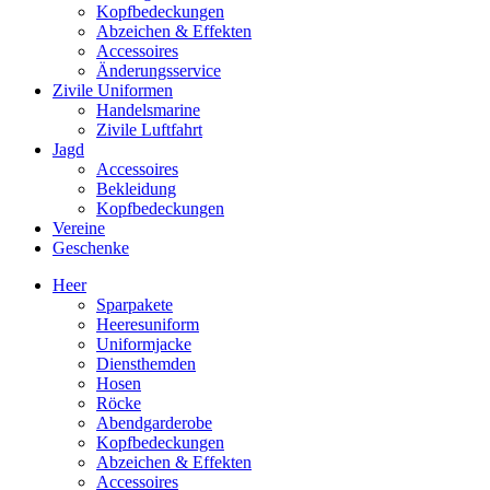
Kopfbedeckungen
Abzeichen & Effekten
Accessoires
Änderungsservice
Zivile Uniformen
Handelsmarine
Zivile Luftfahrt
Jagd
Accessoires
Bekleidung
Kopfbedeckungen
Vereine
Geschenke
Heer
Sparpakete
Heeresuniform
Uniformjacke
Diensthemden
Hosen
Röcke
Abendgarderobe
Kopfbedeckungen
Abzeichen & Effekten
Accessoires