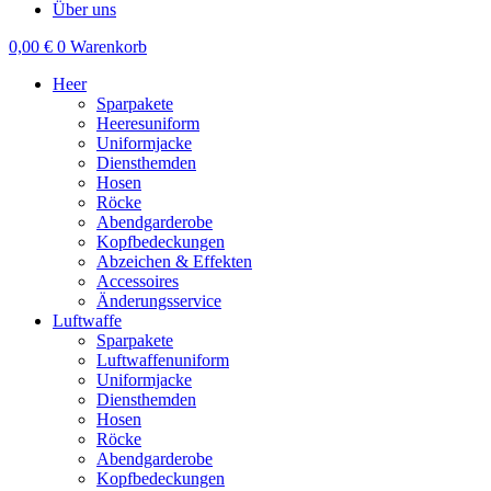
Über uns
0,00
€
0
Warenkorb
Heer
Sparpakete
Heeresuniform
Uniformjacke
Diensthemden
Hosen
Röcke
Abendgarderobe
Kopfbedeckungen
Abzeichen & Effekten
Accessoires
Änderungsservice
Luftwaffe
Sparpakete
Luftwaffenuniform
Uniformjacke
Diensthemden
Hosen
Röcke
Abendgarderobe
Kopfbedeckungen