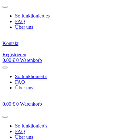
Zum
Inhalt
So funktioniert es
springen
FAQ
Über uns
Kontakt
Registrieren
0,00
€
0
Warenkorb
So funktioniert's
FAQ
Über uns
0,00
€
0
Warenkorb
So funktioniert's
FAQ
Über uns