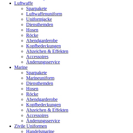
Luftwaffe
Sparpakete
Luftwaffenuniform
Uniformjacke
Diensthemden
Hosen
Röcke
Abendgarderobe
Kopfbedeckungen
Abzeichen & Effekten
Accessoires
Änderungsservice
Marine
Sparpakete
Marineuniform
Diensthemden
Hosen
Röcke
Abendgarderobe
Kopfbedeckungen
Abzeichen & Effekten
Accessoires
Änderungsservice
Zivile Uniformen
Handelsmarine