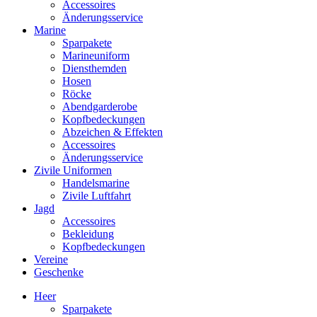
Accessoires
Änderungsservice
Marine
Sparpakete
Marineuniform
Diensthemden
Hosen
Röcke
Abendgarderobe
Kopfbedeckungen
Abzeichen & Effekten
Accessoires
Änderungsservice
Zivile Uniformen
Handelsmarine
Zivile Luftfahrt
Jagd
Accessoires
Bekleidung
Kopfbedeckungen
Vereine
Geschenke
Heer
Sparpakete