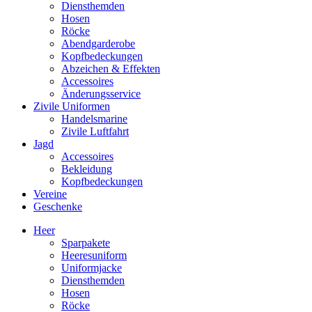
Diensthemden
Hosen
Röcke
Abendgarderobe
Kopfbedeckungen
Abzeichen & Effekten
Accessoires
Änderungsservice
Zivile Uniformen
Handelsmarine
Zivile Luftfahrt
Jagd
Accessoires
Bekleidung
Kopfbedeckungen
Vereine
Geschenke
Heer
Sparpakete
Heeresuniform
Uniformjacke
Diensthemden
Hosen
Röcke