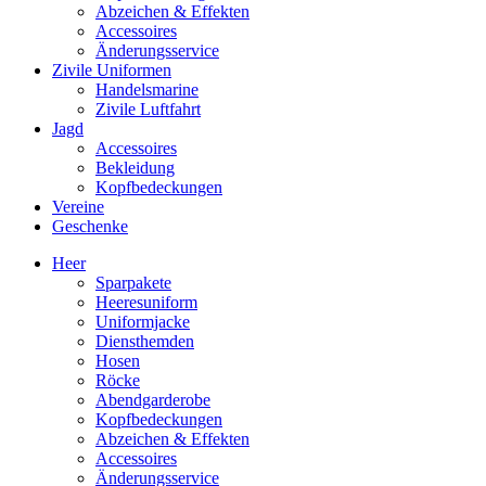
Abzeichen & Effekten
Accessoires
Änderungsservice
Zivile Uniformen
Handelsmarine
Zivile Luftfahrt
Jagd
Accessoires
Bekleidung
Kopfbedeckungen
Vereine
Geschenke
Heer
Sparpakete
Heeresuniform
Uniformjacke
Diensthemden
Hosen
Röcke
Abendgarderobe
Kopfbedeckungen
Abzeichen & Effekten
Accessoires
Änderungsservice