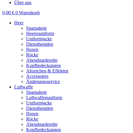
Über uns
0,00
€
0
Warenkorb
Heer
Sparpakete
Heeresuniform
Uniformjacke
Diensthemden
Hosen
Röcke
Abendgarderobe
Kopfbedeckungen
Abzeichen & Effekten
Accessoires
Änderungsservice
Luftwaffe
Sparpakete
Luftwaffenuniform
Uniformjacke
Diensthemden
Hosen
Röcke
Abendgarderobe
Kopfbedeckungen