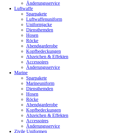
Änderungsservice
Luftwaffe
Sparpakete
Luftwaffenuniform
Uniformjacke
Diensthemden
Hosen
Röcke
Abendgarderobe
Kopfbedeckungen
Abzeichen & Effekten
Accessoires
Änderungsservice
Marine
Sparpakete
Marineuniform
Diensthemden
Hosen
Röcke
Abendgarderobe
Kopfbedeckungen
Abzeichen & Effekten
Accessoires
Änderungsservice
Zivile Uniformen