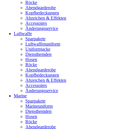
Röcke
Abendgarderobe
Kopfbedeckungen
Abzeichen & Effekten
Accessoires
Änderungsservice
Luftwaffe
Sparpakete
Luftwaffenuniform
Uniformjacke
Diensthemden
Hosen
Röcke
Abendgarderobe
Kopfbedeckungen
Abzeichen & Effekten
Accessoires
Änderungsservice
Marine
Sparpakete
Marineuniform
Diensthemden
Hosen
Röcke
Abendgarderobe