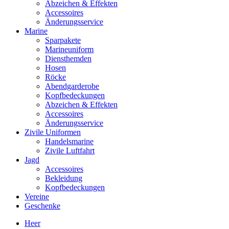
Abzeichen & Effekten
Accessoires
Änderungsservice
Marine
Sparpakete
Marineuniform
Diensthemden
Hosen
Röcke
Abendgarderobe
Kopfbedeckungen
Abzeichen & Effekten
Accessoires
Änderungsservice
Zivile Uniformen
Handelsmarine
Zivile Luftfahrt
Jagd
Accessoires
Bekleidung
Kopfbedeckungen
Vereine
Geschenke
Heer