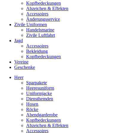
Kopfbedeckungen
Abzeichen & Effekten
Accessoires
Änderungsservice
Zivile Uniformen
Handelsmarine
Zivile Luftfahrt
Jagd
Accessoires
Bekleidung
Kopfbedeckungen
Vereine
Geschenke
Heer
Sparpakete
Heeresuniform
Uniformjacke
Diensthemden
Hosen
Röcke
Abendgarderobe
Kopfbedeckungen
Abzeichen & Effekten
Accessoires