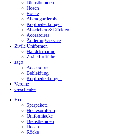
Diensthemden
Hosen
Röcke
Abendgarderobe
Kopfbedeckungen
Abzeichen & Effekten
Accessoires
Änderungsservice
Zivile Uniformen
Handelsmarine
Zivile Luftfahrt
Jagd
Accessoires
Bekleidung
Kopfbedeckungen
Vereine
Geschenke
Heer
Sparpakete
Heeresuniform
Uniformjacke
Diensthemden
Hosen
Röcke