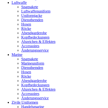
Luftwaffe
Sparpakete
Luftwaffenuniform
Uniformjacke
Diensthemden
Hosen
Röcke
Abendgarderobe
Kopfbedeckungen
Abzeichen & Effekten
Accessoires
Änderungsservice
Marine
Sparpakete
Marineuniform
Diensthemden
Hosen
Röcke
Abendgarderobe
Kopfbedeckungen
Abzeichen & Effekten
Accessoires
Änderungsservice
Zivile Uniformen
Handelsmarine