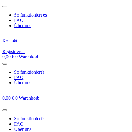
Zum
Inhalt
So funktioniert es
springen
FAQ
Über uns
Kontakt
Registrieren
0,00
€
0
Warenkorb
So funktioniert's
FAQ
Über uns
0,00
€
0
Warenkorb
So funktioniert's
FAQ
Über uns