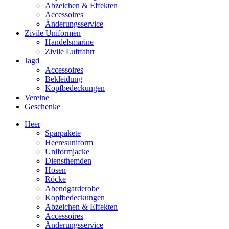
Abzeichen & Effekten
Accessoires
Änderungsservice
Zivile Uniformen
Handelsmarine
Zivile Luftfahrt
Jagd
Accessoires
Bekleidung
Kopfbedeckungen
Vereine
Geschenke
Heer
Sparpakete
Heeresuniform
Uniformjacke
Diensthemden
Hosen
Röcke
Abendgarderobe
Kopfbedeckungen
Abzeichen & Effekten
Accessoires
Änderungsservice