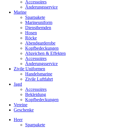
Accessoires
Änderungsservice
Marine
Sparpakete
Marineuniform
Diensthemden
Hosen
Röcke
Abendgarderobe
Kopfbedeckungen
Abzeichen & Effekten
Accessoires
Änderungsservice
Zivile Uniformen
Handelsmarine
Zivile Luftfahrt
Jagd
Accessoires
Bekleidung
Kopfbedeckungen
Vereine
Geschenke
Heer
Sparpakete