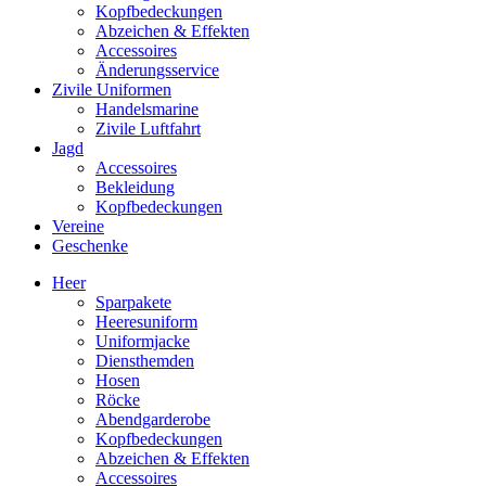
Kopfbedeckungen
Abzeichen & Effekten
Accessoires
Änderungsservice
Zivile Uniformen
Handelsmarine
Zivile Luftfahrt
Jagd
Accessoires
Bekleidung
Kopfbedeckungen
Vereine
Geschenke
Heer
Sparpakete
Heeresuniform
Uniformjacke
Diensthemden
Hosen
Röcke
Abendgarderobe
Kopfbedeckungen
Abzeichen & Effekten
Accessoires