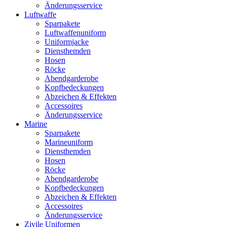
Änderungsservice
Luftwaffe
Sparpakete
Luftwaffenuniform
Uniformjacke
Diensthemden
Hosen
Röcke
Abendgarderobe
Kopfbedeckungen
Abzeichen & Effekten
Accessoires
Änderungsservice
Marine
Sparpakete
Marineuniform
Diensthemden
Hosen
Röcke
Abendgarderobe
Kopfbedeckungen
Abzeichen & Effekten
Accessoires
Änderungsservice
Zivile Uniformen