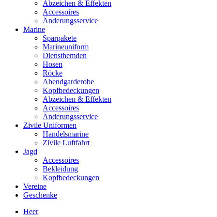
Abzeichen & Effekten
Accessoires
Änderungsservice
Marine
Sparpakete
Marineuniform
Diensthemden
Hosen
Röcke
Abendgarderobe
Kopfbedeckungen
Abzeichen & Effekten
Accessoires
Änderungsservice
Zivile Uniformen
Handelsmarine
Zivile Luftfahrt
Jagd
Accessoires
Bekleidung
Kopfbedeckungen
Vereine
Geschenke
Heer