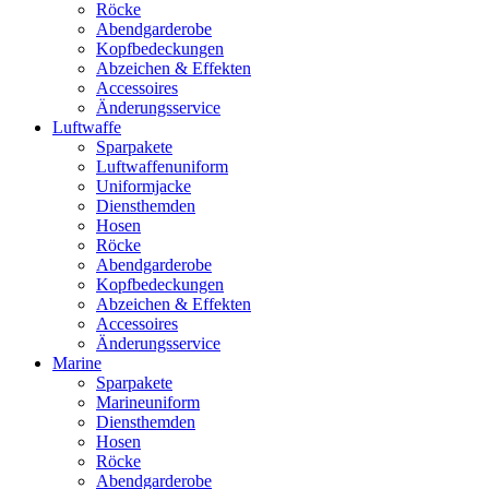
Röcke
Abendgarderobe
Kopfbedeckungen
Abzeichen & Effekten
Accessoires
Änderungsservice
Luftwaffe
Sparpakete
Luftwaffenuniform
Uniformjacke
Diensthemden
Hosen
Röcke
Abendgarderobe
Kopfbedeckungen
Abzeichen & Effekten
Accessoires
Änderungsservice
Marine
Sparpakete
Marineuniform
Diensthemden
Hosen
Röcke
Abendgarderobe