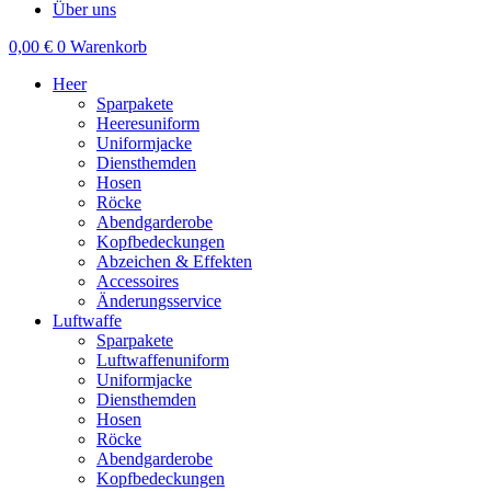
Über uns
0,00
€
0
Warenkorb
Heer
Sparpakete
Heeresuniform
Uniformjacke
Diensthemden
Hosen
Röcke
Abendgarderobe
Kopfbedeckungen
Abzeichen & Effekten
Accessoires
Änderungsservice
Luftwaffe
Sparpakete
Luftwaffenuniform
Uniformjacke
Diensthemden
Hosen
Röcke
Abendgarderobe
Kopfbedeckungen